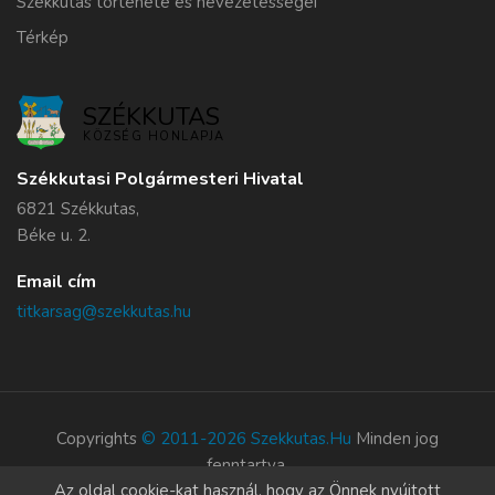
Székkutas története és nevezetességei
Térkép
SZÉKKUTAS
KÖZSÉG HONLAPJA
Székkutasi Polgármesteri Hivatal
6821 Székkutas,
Béke u. 2.
Email cím
titkarsag@szekkutas.hu
Copyrights
© 2011-2026 Szekkutas.hu
Minden jog
fenntartva.
Az oldal cookie-kat használ, hogy az Önnek nyújtott
Süti szabályzat