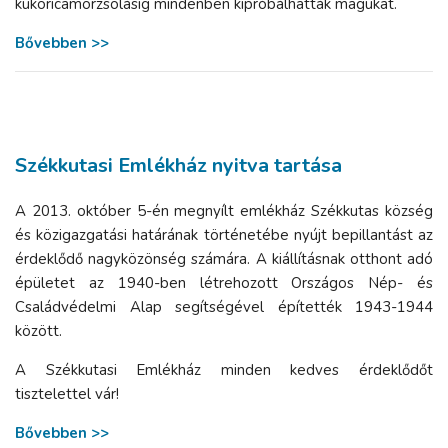
kukoricamorzsolásig mindenben kipróbálhatták magukat.
Bővebben >>
Székkutasi Emlékház nyitva tartása
A 2013. október 5-én megnyílt emlékház Székkutas község
és közigazgatási határának történetébe nyújt bepillantást az
érdeklődő nagyközönség számára. A kiállításnak otthont adó
épületet az 1940-ben létrehozott Országos Nép- és
Családvédelmi Alap segítségével építették 1943-1944
között.
A Székkutasi Emlékház minden kedves érdeklődőt
tisztelettel vár!
Bővebben >>