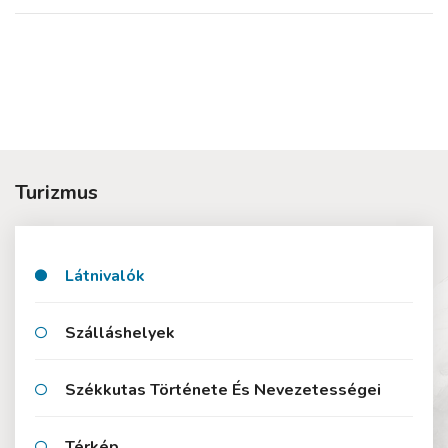
Turizmus
Látnivalók
Szálláshelyek
Székkutas Története És Nevezetességei
Térkép