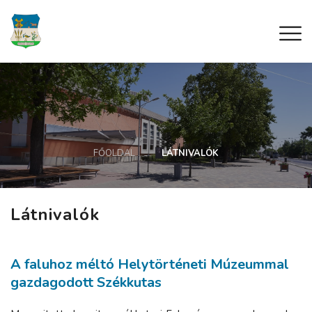
FŐOLDAL
LÁTNIVALÓK
Látnivalók
A faluhoz méltó Helytörténeti Múzeummal
gazdagodott Székkutas