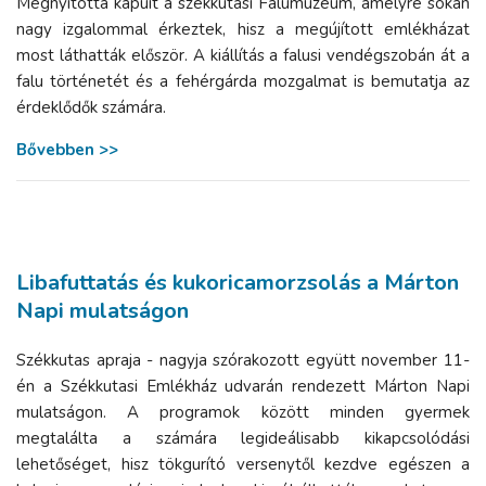
Megnyitotta kapuit a székkutasi Falumúzeum, amelyre sokan
nagy izgalommal érkeztek, hisz a megújított emlékházat
most láthatták először. A kiállítás a falusi vendégszobán át a
falu történetét és a fehérgárda mozgalmat is bemutatja az
érdeklődők számára.
Bővebben >>
Libafuttatás és kukoricamorzsolás a Márton
Napi mulatságon
Székkutas apraja - nagyja szórakozott együtt november 11-
én a Székkutasi Emlékház udvarán rendezett Márton Napi
mulatságon. A programok között minden gyermek
megtalálta a számára legideálisabb kikapcsolódási
lehetőséget, hisz tökgurító versenytől kezdve egészen a