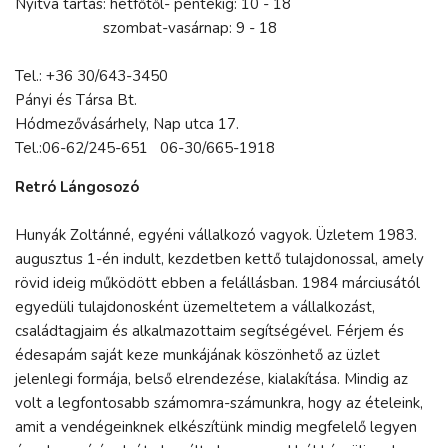
Nyitva tartás: hétfőtől- péntekig: 10 - 18
szombat-vasárnap: 9 - 18
Tel.: +36 30/643-3450
Pányi és Társa Bt.
Hódmezővásárhely, Nap utca 17.
Tel.:06-62/245-651 06-30/665-1918
Retró Lángosozó
Hunyák Zoltánné, egyéni vállalkozó vagyok. Üzletem 1983.
augusztus 1-én indult, kezdetben kettő tulajdonossal, amely
rövid ideig működött ebben a felállásban. 1984 márciusától
egyedüli tulajdonosként üzemeltetem a vállalkozást,
családtagjaim és alkalmazottaim segítségével. Férjem és
édesapám saját keze munkájának köszönhető az üzlet
jelenlegi formája, belső elrendezése, kialakítása. Mindig az
volt a legfontosabb számomra-számunkra, hogy az ételeink,
amit a vendégeinknek elkészítünk mindig megfelelő legyen