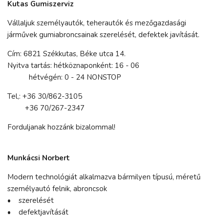
Kutas Gumiszerviz
Vállaljuk személyautók, teherautók és mezőgazdasági
járművek gumiabroncsainak szerelését, defektek javítását.
Cím: 6821 Székkutas, Béke utca 14.
Nyitva tartás: hétköznaponként: 16 - 06
hétvégén: 0 - 24 NONSTOP
Tel,: +36 30/862-3105
+36 70/267-2347
Forduljanak hozzánk bizalommal!
Munkácsi Norbert
Modern technológiát alkalmazva bármilyen típusú, méretű
személyautó felnik, abroncsok
• szerelését
• defektjavítását