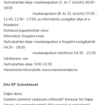
Nyitvatartási ideje: munkanapokon (1. és 7. között) 06:00 -
18:00
munkanapokon (8. és 31. között) 07:00 -
11:45, 12:30 - 17:00; az információs szolgálat látja el a
feladatot.
Kötelező jegyelővétel: nincs
Információ: forgalmi iroda
Nyitvatartási ideje: munkanapokon a forgalmi szolgálatnál
04:30 - 18:00
munkanapokon telefonon 04:30 - 22:30
Váróterem: van
Nyitvatartási ideje: 5:00-22:30
Menetrend információk: www.menetrendek.hu
DAJ-ÉP Szövetkezet
Dajka János
Szebbé szeretné varázsolni otthonát? Keresse fel Dajka
Jánost, aki szakemberekből álló csapatával szobafestő,