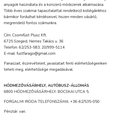
anyagok használata és a korszerű módszerek alkalmazása.
Több éves szakmai tapasztalattal rendelkező kollégáinkhoz
bármikor fordulhat kérdéseivel, hiszen minden vásárló,
megrendelő fontos számunkra.
Cím: Csomifüst Plusz Kft.
6725 Szeged, Nemes Takács u. 36
Telefon: 62/253-583; 20/999-5114
E-mail: fustfarago@gmail.com
Panaszait, észrevételeit, javaslatait fenti elérhetőségeinken
teheti meg, elérhetősége megadásával.
HÓDMEZŐVÁSÁRHELY, AUTÓBUSZ-ÁLLOMÁS
6800 HÓDMEZŐVÁSÁRHELY, BOCSKAI UTCA 5.
FORGALMI IRODA TELEFONSZÁMA: +36-62/535-050
Pénztár: van.