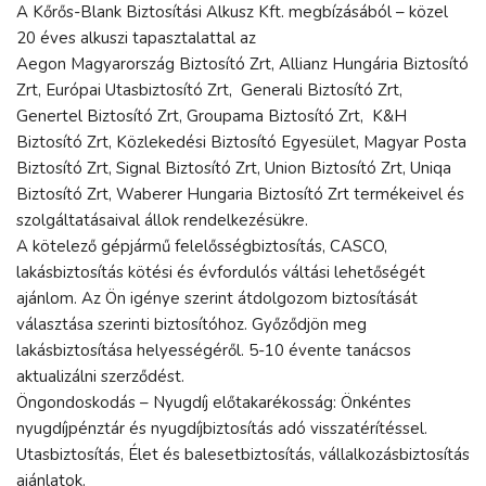
A Kőrős-Blank Biztosítási Alkusz Kft. megbízásából – közel
20 éves alkuszi tapasztalattal az
Aegon Magyarország Biztosító Zrt, Allianz Hungária Biztosító
Zrt, Európai Utasbiztosító Zrt, Generali Biztosító Zrt,
Genertel Biztosító Zrt, Groupama Biztosító Zrt, K&H
Biztosító Zrt, Közlekedési Biztosító Egyesület, Magyar Posta
Biztosító Zrt, Signal Biztosító Zrt, Union Biztosító Zrt, Uniqa
Biztosító Zrt, Waberer Hungaria Biztosító Zrt termékeivel és
szolgáltatásaival állok rendelkezésükre.
A kötelező gépjármű felelősségbiztosítás, CASCO,
lakásbiztosítás kötési és évfordulós váltási lehetőségét
ajánlom. Az Ön igénye szerint átdolgozom biztosítását
választása szerinti biztosítóhoz. Győződjön meg
lakásbiztosítása helyességéről. 5-10 évente tanácsos
aktualizálni szerződést.
Öngondoskodás – Nyugdíj előtakarékosság: Önkéntes
nyugdíjpénztár és nyugdíjbiztosítás adó visszatérítéssel.
Utasbiztosítás, Élet és balesetbiztosítás, vállalkozásbiztosítás
ajánlatok.