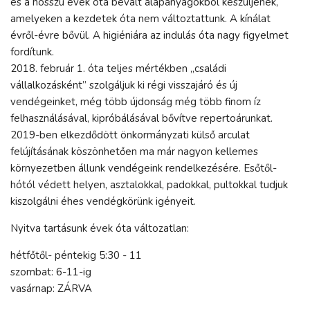
és a hosszú évek óta bevált alapanyagokból készüljenek,
amelyeken a kezdetek óta nem változtattunk. A kínálat
évről-évre bővül. A higiéniára az indulás óta nagy figyelmet
fordítunk.
2018. február 1. óta teljes mértékben „családi
vállalkozásként” szolgáljuk ki régi visszajáró és új
vendégeinket, még több újdonság még több finom íz
felhasználásával, kipróbálásával bővítve repertoárunkat.
2019-ben elkezdődött önkormányzati külső arculat
felújításának köszönhetően ma már nagyon kellemes
környezetben állunk vendégeink rendelkezésére. Esőtől-
hótól védett helyen, asztalokkal, padokkal, pultokkal tudjuk
kiszolgálni éhes vendégkörünk igényeit.
Nyitva tartásunk évek óta változatlan:
hétfőtől- péntekig 5:30 - 11
szombat: 6-11-ig
vasárnap: ZÁRVA