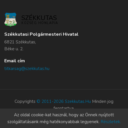
SZÉKKUTAS
KÖZSÉG HONLAPJA
Székkutasi Polgármesteri Hivatal
6821 Székkutas,
Béke u. 2.
Email cím
titkarsag@szekkutas.hu
Copyrights
© 2011-2026 Szekkutas.hu
Minden jog
fenntartva.
Az oldal cookie-kat használ, hogy az Önnek nyújtott
Süti szabályzat
szolgáltatásaink még hatékonyabbak legyenek.
Részletek.