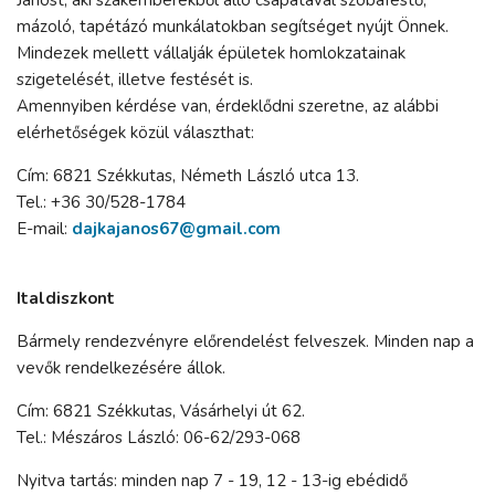
mázoló, tapétázó munkálatokban segítséget nyújt Önnek.
Mindezek mellett vállalják épületek homlokzatainak
szigetelését, illetve festését is.
Amennyiben kérdése van, érdeklődni szeretne, az alábbi
elérhetőségek közül választhat:
Cím: 6821 Székkutas, Németh László utca 13.
Tel.: +36 30/528-1784
E-mail:
dajkajanos67@gmail.com
Italdiszkont
Bármely rendezvényre előrendelést felveszek. Minden nap a
vevők rendelkezésére állok.
Cím: 6821 Székkutas, Vásárhelyi út 62.
Tel.: Mészáros László: 06-62/293-068
Nyitva tartás: minden nap 7 - 19, 12 - 13-ig ebédidő