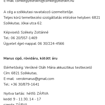
E-mail: csmkegyeletikft@csmkegyeletikft.hu
A cég a székkutasi ravatalozó üzemeltetője.
Teljes körű temetkezési szolgáltatás intézése helyben: 6821
Székkutas, Jókai utca 62.
Képviselő: Székely Zoltánné
Tel.: 06 20/557-1469
Ügyelet éjjel-nappal: 06 30/224-4566
Marus cipő, rövidáru, kötött áru
Elérhetőség: Verókné Oláh Mária akkusztikus testkezelő
Cím: 6821 Székkutas,
E-mail: verokmarus@gmail.com
Tel.: +36 30/879-1641
Nyitva tartás: hétfő: ZÁRVA
kedd: 9 - 11:30, 14 - 17
szerda: ZÁRVA