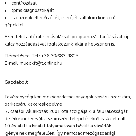
• centírozását
• tpms diagnosztikáját
• szenzorok ellenőrzését, cseréjét vállalom korszerű
gépekkel.
Ezen felül autókulcs másolással, programozás tanításával, új
kulcs hozzáadásával foglalkozunk, akár a helyszínen is.
Elérhetőség: Tel.: +36 30/683-9825
E-mail: muepkft@t.online.hu
Gazdabolt
Tevékenységi kör: mezőgazdasági anyagok, vasáru, szerszám,
barkácsáru kiskereskedelme
A családi vállalkozás 2001 óta szolgálja ki a falu lakosságát,
de érkeznek vevők a szomszéd településekről is. Az elmúlt
10 év alatt a kínálat folyamatosan bővült a vásárlók
igényeinek megfelelően. Így nemcsak mezőgazdasági