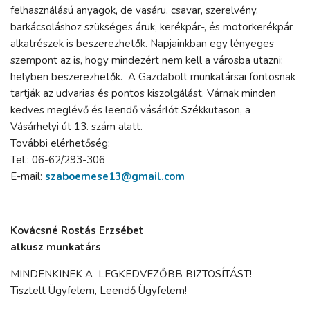
felhasználású anyagok, de vasáru, csavar, szerelvény,
barkácsoláshoz szükséges áruk, kerékpár-, és motorkerékpár
alkatrészek is beszerezhetők. Napjainkban egy lényeges
szempont az is, hogy mindezért nem kell a városba utazni:
helyben beszerezhetők. A Gazdabolt munkatársai fontosnak
tartják az udvarias és pontos kiszolgálást. Várnak minden
kedves meglévő és leendő vásárlót Székkutason, a
Vásárhelyi út 13. szám alatt.
További elérhetőség:
Tel.: 06-62/293-306
E-mail:
szaboemese13@gmail.com
Kovácsné Rostás Erzsébet
alkusz munkatárs
MINDENKINEK A LEGKEDVEZŐBB BIZTOSÍTÁST!
Tisztelt Ügyfelem, Leendő Ügyfelem!