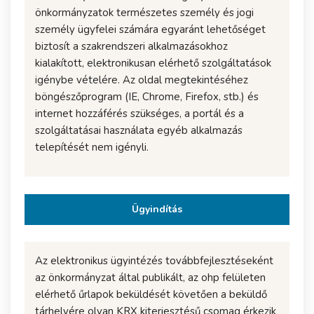
önkormányzatok természetes személy és jogi
személy ügyfelei számára egyaránt lehetőséget
biztosít a szakrendszeri alkalmazásokhoz
kialakított, elektronikusan elérhető szolgáltatások
igénybe vételére. Az oldal megtekintéséhez
böngészőprogram (IE, Chrome, Firefox, stb.) és
internet hozzáférés szükséges, a portál és a
szolgáltatásai használata egyéb alkalmazás
telepítését nem igényli.
Ügyindítás
Az elektronikus ügyintézés továbbfejlesztéseként
az önkormányzat által publikált, az ohp felületen
elérhető űrlapok beküldését követően a beküldő
tárhelyére olyan KRX kiterjesztésű csomag érkezik