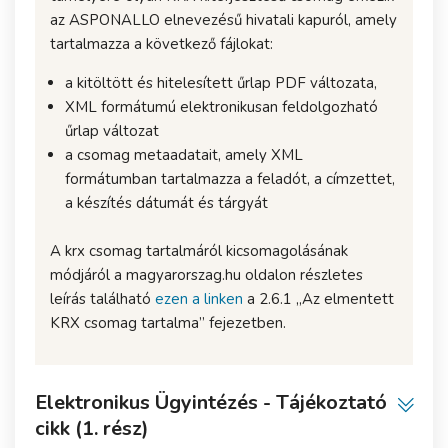
az ASPONALLO elnevezésű hivatali kapuról, amely
tartalmazza a következő fájlokat:
a kitöltött és hitelesített űrlap PDF változata,
XML formátumú elektronikusan feldolgozható
űrlap változat
a csomag metaadatait, amely XML
formátumban tartalmazza a feladót, a címzettet,
a készítés dátumát és tárgyát
A krx csomag tartalmáról kicsomagolásának
módjáról a magyarorszag.hu oldalon részletes
leírás található
ezen a linken
a 2.6.1 „Az elmentett
KRX csomag tartalma” fejezetben.
Elektronikus Ügyintézés - Tájékoztató
cikk (1. rész)