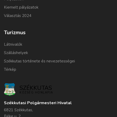
Kiemelt pályázatok
Választás 2024
Turizmus
Látnivalók
Szálláshelyek
Székkutas története és nevezetességei
Térkép
SZÉKKUTAS
KÖZSÉG HONLAPJA
Székkutasi Polgármesteri Hivatal
6821 Székkutas,
Béke u. 2.