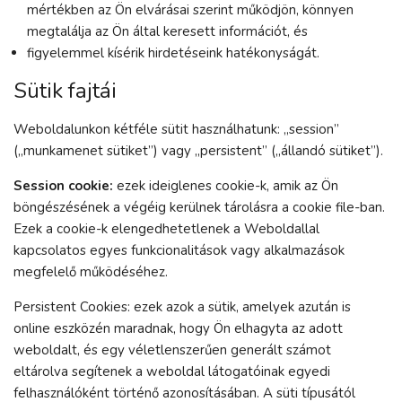
mértékben az Ön elvárásai szerint működjön, könnyen
megtalálja az Ön által keresett információt, és
figyelemmel kísérik hirdetéseink hatékonyságát.
Sütik fajtái
Weboldalunkon kétféle sütit használhatunk: „session”
(„munkamenet sütiket”) vagy „persistent” („állandó sütiket”).
Session cookie:
ezek ideiglenes cookie-k, amik az Ön
böngészésének a végéig kerülnek tárolásra a cookie file-ban.
Ezek a cookie-k elengedhetetlenek a Weboldallal
kapcsolatos egyes funkcionalitások vagy alkalmazások
megfelelő működéséhez.
Persistent Cookies: ezek azok a sütik, amelyek azután is
online eszközén maradnak, hogy Ön elhagyta az adott
weboldalt, és egy véletlenszerűen generált számot
eltárolva segítenek a weboldal látogatóinak egyedi
felhasználóként történő azonosításában. A süti típusától