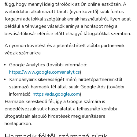
függ, hogy mennyi ideig tárolódik az Ön online eszközén. A
weboldalon alkalmazott tárolt (nyomkövető) sütik fontos
forgalmi adatokkal szolgálnak annak használatáról. Ilyen adat
például a tényleges vásárlók aránya a honlapot még a
bevásárlókosár elérése előtt elhagyó látogatókkal szemben.
A nyomon követést és a jelentéstételt alábbi partnereink
végzik számunkra:
Google Analytics (további információ:
https://www.google.com/analytics
)
Kampányaink sikerességét mérő, hirdetőpartnereinktől
származó, harmadik fél általi sütik: Google Ads (további
információ:
https://ads.google.com
)
Harmadik kereskedő fél, így a Google számára is
engedélyezzük sütik használatát a felhasználó korábbi
látogatásain alapuló hirdetések megjelenítésére
honlapunkon.
Harmadik féltől származó sütik