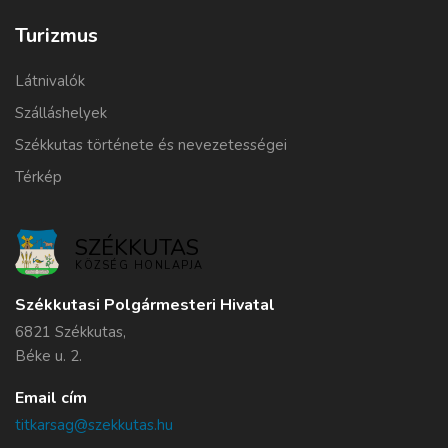
Turizmus
Látnivalók
Szálláshelyek
Székkutas története és nevezetességei
Térkép
SZÉKKUTAS
KÖZSÉG HONLAPJA
Székkutasi Polgármesteri Hivatal
6821 Székkutas,
Béke u. 2.
Email cím
titkarsag@szekkutas.hu