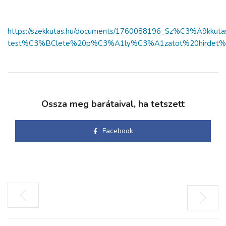
https://szekkutas.hu/documents/1760088196_Sz%C3%
test%C3%BClete%20p%C3%A1ly%C3%A1zatot%20hirdet
Ossza meg barátaival, ha tetszett
Facebook