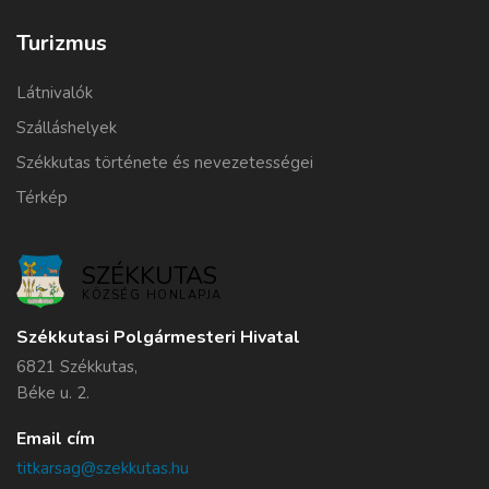
Turizmus
Látnivalók
Szálláshelyek
Székkutas története és nevezetességei
Térkép
SZÉKKUTAS
KÖZSÉG HONLAPJA
Székkutasi Polgármesteri Hivatal
6821 Székkutas,
Béke u. 2.
Email cím
titkarsag@szekkutas.hu