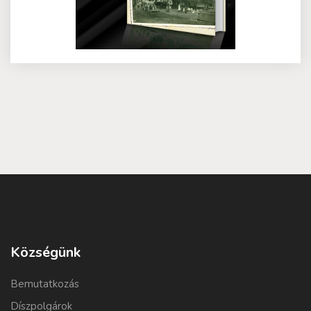
Községünk
Bemutatkozás
Díszpolgárok