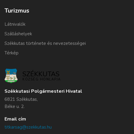
Turizmus
Látnivalók
Szálláshelyek
Székkutas története és nevezetességei
Térkép
SZÉKKUTAS
KÖZSÉG HONLAPJA
Székkutasi Polgármesteri Hivatal
6821 Székkutas,
Béke u. 2.
Email cím
titkarsag@szekkutas.hu