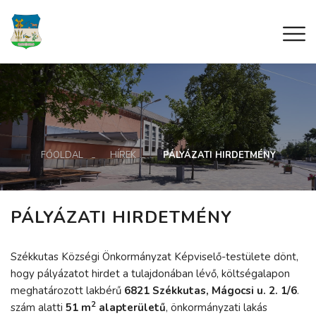
FŐOLDAL
HÍREK
PÁLYÁZATI HIRDETMÉNY
PÁLYÁZATI HIRDETMÉNY
Székkutas Községi Önkormányzat Képviselő-testülete dönt,
hogy pályázatot hirdet a tulajdonában lévő, költségalapon
meghatározott lakbérű
6821 Székkutas, Mágocsi u. 2. 1/6
.
2
szám alatti
51 m
alapterületű
, önkormányzati lakás