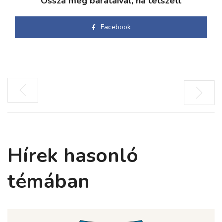
Ossza meg barátaival, ha tetszett
Facebook
Hírek hasonló
témában