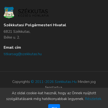
SZÉKKUTAS
KÖZSÉG HONLAPJA
Székkutasi Polgármesteri Hivatal
6821 Székkutas,
Béke u. 2.
Email cím
titkarsag@szekkutas.hu
Copyrights
© 2011-2026 Szekkutas.hu
Minden jog
fenntartva.
Az oldal cookie-kat használ, hogy az Önnek nyújtott
Süti szabályzat
szolgáltatásaink még hatékonyabbak legyenek.
Részletek.