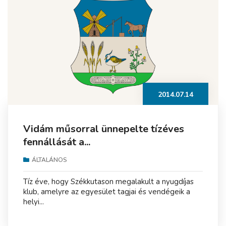
2014.07.14
Vidám műsorral ünnepelte tízéves
fennállását a...
ÁLTALÁNOS
Tíz éve, hogy Székkutason megalakult a nyugdíjas
klub, amelyre az egyesület tagjai és vendégeik a
helyi...