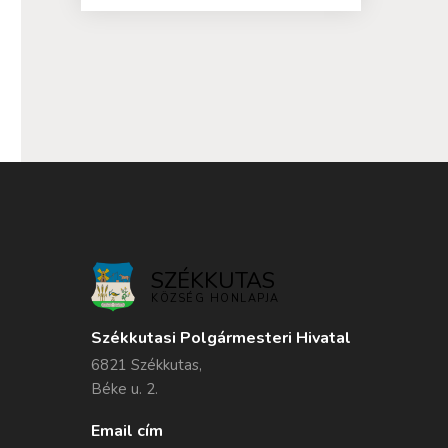
SZÉKKUTAS
KÖZSÉG HONLAPJA
Székkutasi Polgármesteri Hivatal
6821 Székkutas,
Béke u. 2.
Email cím