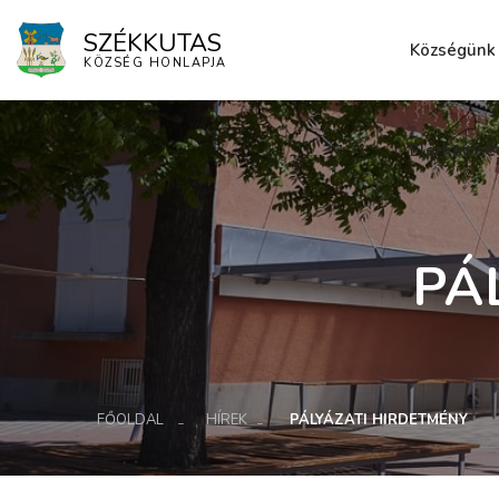
SZÉKKUTAS
Községünk
KÖZSÉG HONLAPJA
Elérhetősé
PÁ
FŐOLDAL
HÍREK
PÁLYÁZATI HIRDETMÉNY