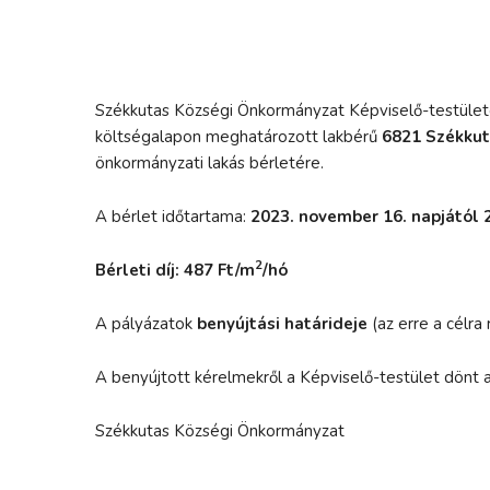
Székkutas Községi Önkormányzat Képviselő-testülete 
költségalapon meghatározott lakbérű
6821 Székkuta
önkormányzati lakás bérletére.
A bérlet időtartama:
2023. november 16. napjától
2
Bérleti díj: 487 Ft/m
/hó
A pályázatok
benyújtási határideje
(az erre a célr
A benyújtott kérelmekről a Képviselő-testület dönt a 
Székkutas Községi Önkormányzat