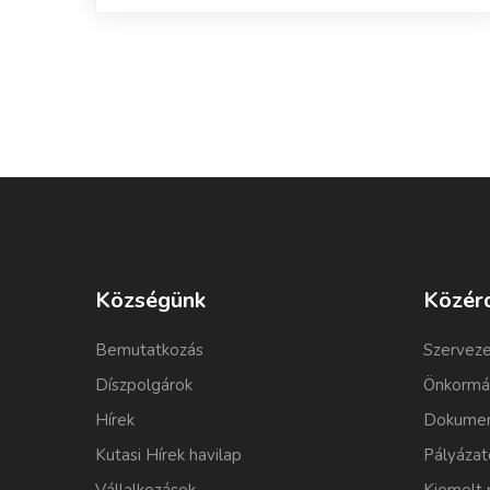
Községünk
Közér
Bemutatkozás
Szerveze
Díszpolgárok
Önkormá
Hírek
Dokumen
Kutasi Hírek havilap
Pályázat
Vállalkozások
Kiemelt 