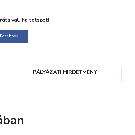
taival, ha tetszett
Facebook
PÁLYÁZATI HIRDETMÉNY
ában