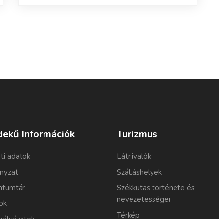
dekű Információk
Turizmus
ti adatok
Látnivalók
nyzat
Szálláshelyek
tumtár
Székkutas története és
nevezetességei
ok
Térkép
pályázatok