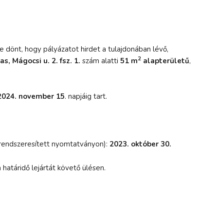
dönt, hogy pályázatot hirdet a tulajdonában lévő,
2
s, Mágocsi u. 2. fsz. 1.
szám alatti
51 m
alapterületű
,
 2024. november 15
. napjáig tart.
a rendszeresített nyomtatványon):
2023. október 30.
határidő lejártát követő ülésen.