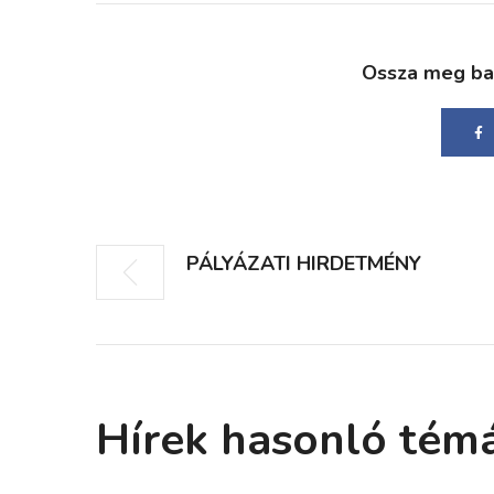
Ossza meg bará
PÁLYÁZATI HIRDETMÉNY
Hírek hasonló tém