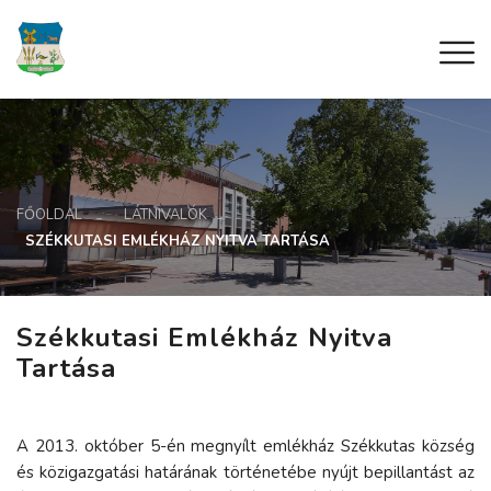
FŐOLDAL
LÁTNIVALÓK
SZÉKKUTASI EMLÉKHÁZ NYITVA TARTÁSA
Székkutasi Emlékház Nyitva
Tartása
A 2013. október 5-én megnyílt emlékház Székkutas község
és közigazgatási határának történetébe nyújt bepillantást az