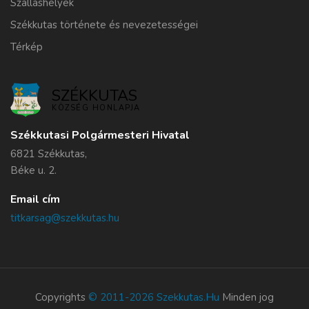
Szálláshelyek
Székkutas története és nevezetességei
Térkép
SZÉKKUTAS
KÖZSÉG HONLAPJA
Székkutasi Polgármesteri Hivatal
6821 Székkutas,
Béke u. 2.
Email cím
titkarsag@szekkutas.hu
Copyrights
© 2011-2026 Szekkutas.hu
Minden jog