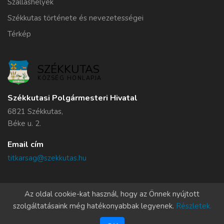
Szálláshelyek
Székkutas története és nevezetességei
Térkép
SZÉKKUTAS
KÖZSÉG HONLAPJA
Székkutasi Polgármesteri Hivatal
6821 Székkutas,
Béke u. 2.
Email cím
titkarsag@szekkutas.hu
Az oldal cookie-kat használ, hogy az Önnek nyújtott
szolgáltatásaink még hatékonyabbak legyenek.
Részletek.
Copyrights
© 2011-2026 Szekkutas.hu
Minden jog