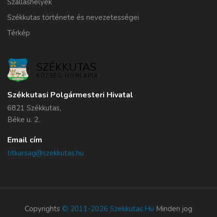
Szálláshelyek
Székkutas története és nevezetességei
Térkép
SZÉKKUTAS
KÖZSÉG HONLAPJA
Székkutasi Polgármesteri Hivatal
6821 Székkutas,
Béke u. 2.
Email cím
titkarsag@szekkutas.hu
Copyrights
© 2011-2026 Szekkutas.hu
Minden jog