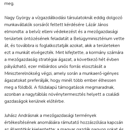
meg.
Nagy György a vízgazdálkodási társulatoknál eddig dolgozó
munkavállalók sorsáról feltett kérdésére Lázár János
elmondta: a belvíz elleni védekezést és a mezőgazdasági
területek öntözésének feladatát a Belügyminisztérium vette
át, és továbbra is foglalkoztatják azokat, akik a területeken
ezt a munkát elvégezték. Mint kifejtette, a kormány számára
a mezőgazdaság stratégiai ágazat, a következő hét évben
pályázható, ezer milliárdos uniós forrás elosztását a
Miniszterelnökség végzi, amely során a munkaerő-igényes
ágazatokat preferálják, hogy minél több ember élhessen
meg a földből. A földalapú támogatások megmaradnak,
azonban a nagytáblás növénytermesztés helyett a családi
gazdaságok kerülnek előtérbe.
Juhász Andrásnak a mezőgazdasági termények
értékesítésének anomáliáira rámutató hozzászólása kapcsán
az államtitkár kijelentette: a magyar gazdák nagyon sokat és