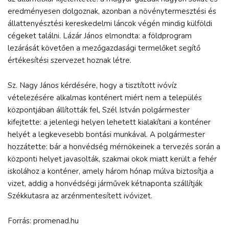
eredményesen dolgoznak, azonban a növénytermesztési és
állattenyésztési kereskedelmi láncok végén mindig külföldi
cégeket találni. Lázár János elmondta: a földprogram
lezárását követően a mezőgazdasági termelőket segítő
értékesítési szervezet hoznak létre.
Sz. Nagy János kérdésére, hogy a tisztított ivóvíz
vételezésére alkalmas konténert miért nem a település
központjában állították fel, Szél István polgármester
kifejtette: a jelenlegi helyen lehetett kialakítani a konténer
helyét a legkevesebb bontási munkával. A polgármester
hozzátette: bár a honvédség mérnökeinek a tervezés során a
központi helyet javasolták, szakmai okok miatt került a fehér
iskolához a konténer, amely három hónap múlva biztosítja a
vizet, addig a honvédségi járművek kétnaponta szállítják
Székkutasra az arzénmentesített ivóvizet.
Forrás: promenad.hu