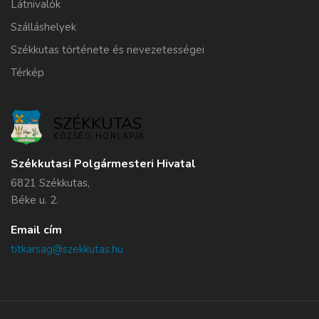
Látnivalók
Szálláshelyek
Székkutas története és nevezetességei
Térkép
SZÉKKUTAS
KÖZSÉG HONLAPJA
Székkutasi Polgármesteri Hivatal
6821 Székkutas,
Béke u. 2.
Email cím
titkarsag@szekkutas.hu