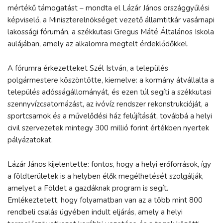
mértékű támogatást – mondta el Lázár János országgyűlési
képviselő, a Miniszterelnökséget vezető államtitkár vasárnapi
lakossági fórumán, a székkutasi Gregus Máté Általános Iskola
aulájában, amely az alkalomra megtelt érdeklődőkkel.
A fórumra érkezetteket Szél István, a település
polgármestere köszöntötte, kiemelve: a kormány átvállalta a
település adósságállományát, és ezen túl segíti a székkutasi
szennyvízcsatornázást, az ivóvíz rendszer rekonstrukcióját, a
sportcsarnok és a művelődési ház felújítását, továbbá a helyi
civil szervezetek mintegy 300 millió forint értékben nyertek
pályázatokat.
Lázár János kijelentette: fontos, hogy a helyi erőforrások, így
a földterületek is a helyben élők megélhetését szolgálják,
amelyet a Földet a gazdáknak program is segít.
Emlékeztetett, hogy folyamatban van az a több mint 800
rendbeli csalás ügyében indult eljárás, amely a helyi