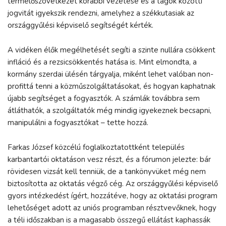
termelőszövetkezet korábbi vezetése és a tagok közötti
jogvitát igyekszik rendezni, amelyhez a székkutasiak az
országgyűlési képviselő segítségét kérték.
A vidéken élők megélhetését segíti a szinte nullára csökkent
infláció és a rezsicsökkentés hatása is. Mint elmondta, a
kormány szerdai ülésén tárgyalja, miként lehet valóban non-
profittá tenni a közműszolgáltatásokat, és hogyan kaphatnak
újabb segítséget a fogyasztók. A számlák továbbra sem
átláthatók, a szolgáltatók még mindig igyekeznek becsapni,
manipulálni a fogyasztókat – tette hozzá.
Farkas József közcélú foglalkoztatottként település
karbantartói oktatáson vesz részt, és a fórumon jelezte: bár
rövidesen vizsát kell tenniük, de a tankönyvüket még nem
biztosította az oktatás végző cég. Az országgyűlési képviselő
gyors intézkedést ígért, hozzátéve, hogy az oktatási program
lehetőséget adott az uniós programban résztvevőknek, hogy
a téli időszakban is a magasabb összegű ellátást kaphassák