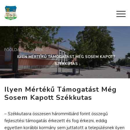
FŐOLDAL
HÍREK
ILYEN MÉRTÉKŰ TÁMOGATÁST MÉG SOSEM KAPOTT
SZÉKKUTAS
Ilyen Mértékű Támogatást Még
Sosem Kapott Székkutas
– Székkutasra összesen hárommilliárd forint összegű
fejlesztési támogatás érkezett és fog érkezni, eddig
egyetlen korábbi kormány sem juttatott a településnek ilyen