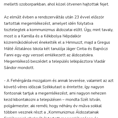
melletti szoborparkban, ahol közel ötvenen hajtottak fejet.
Az elmúlt évben a rendszerváltás után 23 évvel először
tartottak megemlékezést, amelyet idén folytatva
tisztelegtek a kommunizmus áldozatai előtt. Úgy, mint tavaly,
most is a Kamilla és a Kékibolya Népdalkör
közreműködésével énekelték el a Himnuszt, majd a Gregus
Máté Általános Iskola két tanulója Jáger Cintia és Bajnóczi
Fanni egy-egy verssel emlékezett az áldozatokra.
Megemlékező beszédet a település lelkipásztora Vladár
Sándor mondott.
- A Fehérgárda mozgalom és annak leverése, valamint az azt
követő véres időszak Székkutast is érintette, így nagyon
fontosnak tartjuk a megemlékezést, ami nagyon nehezen
kezd kibontakozni a településen – mondta Szél István,
polgármester, aki reméli, hogy néhány év múlva sokkal
többen vesznek részt a „Kommunizmus Áldozatainak