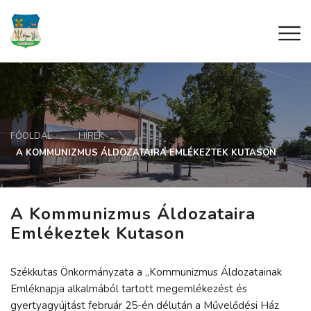
FŐOLDAL
HÍREK
A KOMMUNIZMUS ÁLDOZATAIRA EMLÉKEZTEK KUTASON
A Kommunizmus Áldozataira
Emlékeztek Kutason
Székkutas Önkormányzata a „Kommunizmus Áldozatainak
Emléknapja alkalmából tartott megemlékezést és
gyertyagyújtást február 25-én délután a Művelődési Ház