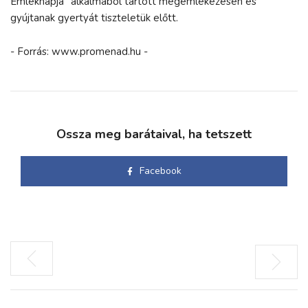
Emléknapja” alkalmából tartott megemlékezésen és
gyújtanak gyertyát tiszteletük előtt.
- Forrás: www.promenad.hu -
Ossza meg barátaival, ha tetszett
Facebook