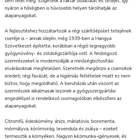
sem felel meg. Szigetelik a raktár oldalfalát és tetejét, így
nyáron a hőségben is hűvösebb helyen tárolhatják az
alapanyagokat.
A fejlesztéshez hozzátartozik a régi szárítóépület tetejének
cseréje is – annak idején, még 1939-ben a Hangya
Szövetkezet építette, korábban a régió legnagyobb
gyógynövény- és zöldségszárítója volt. A feldolgozó
üzemrészeket is modernizálják a minőségbiztosítási
elvárásoknak megfelelően. Szeretnék megőrizni a csarnokok
eredeti, régi favázát, de a higiéniás feltételek miatt ez nem
biztos, hogy megoldható. A beruházás után viszont az
üzemrészek alkalmasak lesznek a gyógyszergyártási
engedéllyel is rendelkező csomagolóban elkészíteni az
alapanyagokat.
Citromfű, édeskömény, ánizs, máriatövis, borsmenta,
mórmályva, körömvirág, levendula és zsálya – ezeket
termesztik a környéken. Nagyon kézimunka-igényesek, és