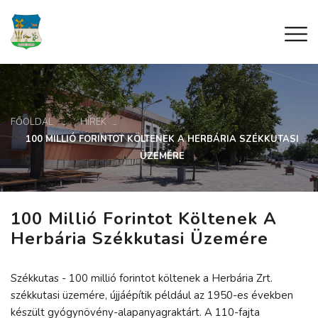
FŐOLDAL
HÍREK
100 MILLIÓ FORINTOT KÖLTENEK A HERBÁRIA SZÉKKUTASI
ÜZEMÉRE
100 Millió Forintot Költenek A
Herbária Székkutasi Üzemére
Székkutas - 100 millió forintot költenek a Herbária Zrt.
székkutasi üzemére, újjáépítik például az 1950-es években
készült gyógynövény-alapanyagraktárt. A 110-fajta