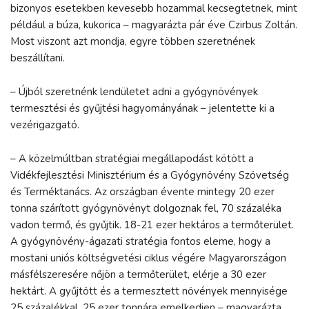
bizonyos esetekben kevesebb hozammal kecsegtetnek, mint
például a búza, kukorica – magyarázta pár éve Czirbus Zoltán.
Most viszont azt mondja, egyre többen szeretnének
beszállítani.
– Újból szeretnénk lendületet adni a gyógynövények
termesztési és gyűjtési hagyományának – jelentette ki a
vezérigazgató.
– A közelmúltban stratégiai megállapodást kötött a
Vidékfejlesztési Minisztérium és a Gyógynövény Szövetség
és Terméktanács. Az országban évente mintegy 20 ezer
tonna szárított gyógynövényt dolgoznak fel, 70 százaléka
vadon termő, és gyűjtik. 18-21 ezer hektáros a termőterület.
A gyógynövény-ágazati stratégia fontos eleme, hogy a
mostani uniós költségvetési ciklus végére Magyarországon
másfélszeresére nőjön a termőterület, elérje a 30 ezer
hektárt. A gyűjtött és a termesztett növények mennyisége
25 százalékkal, 25 ezer tonnára emelkedjen – magyarázta