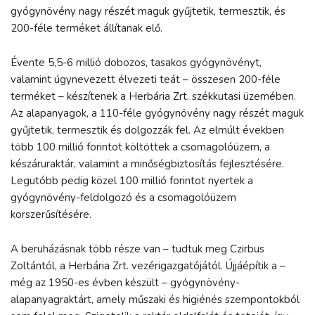
gyógynövény nagy részét maguk gyűjtetik, termesztik, és
200-féle terméket állítanak elő.
Évente 5,5-6 millió dobozos, tasakos gyógynövényt,
valamint úgynevezett élvezeti teát – összesen 200-féle
terméket – készítenek a Herbária Zrt. székkutasi üzemében.
Az alapanyagok, a 110-féle gyógynövény nagy részét maguk
gyűjtetik, termesztik és dolgozzák fel. Az elmúlt években
több 100 millió forintot költöttek a csomagolóüzem, a
készáruraktár, valamint a minőségbiztosítás fejlesztésére.
Legutóbb pedig közel 100 millió forintot nyertek a
gyógynövény-feldolgozó és a csomagolóüzem
korszerűsítésére.
A beruházásnak több része van – tudtuk meg Czirbus
Zoltántól, a Herbária Zrt. vezérigazgatójától. Újjáépítik a –
még az 1950-es évben készült – gyógynövény-
alapanyagraktárt, amely műszaki és higiénés szempontokból