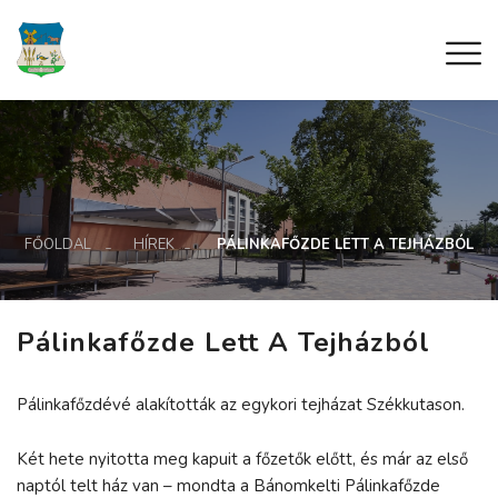
FŐOLDAL
HÍREK
PÁLINKAFŐZDE LETT A TEJHÁZBÓL
Pálinkafőzde Lett A Tejházból
Pálinkafőzdévé alakították az egykori tejházat Székkutason.
Két hete nyitotta meg kapuit a főzetők előtt, és már az első
naptól telt ház van – mondta a Bánomkelti Pálinkafőzde