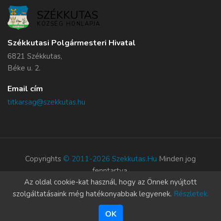
SZÉKKUTAS
KÖZSÉG HONLAPJA
Székkutasi Polgármesteri Hivatal
6821 Székkutas,
Béke u. 2.
Email cím
titkarsag@szekkutas.hu
Copyrights
© 2011-2026 Szekkutas.hu
Minden jog
fenntartva.
Az oldal cookie-kat használ, hogy az Önnek nyújtott
Süti szabályzat
szolgáltatásaink még hatékonyabbak legyenek.
Részletek.
OK