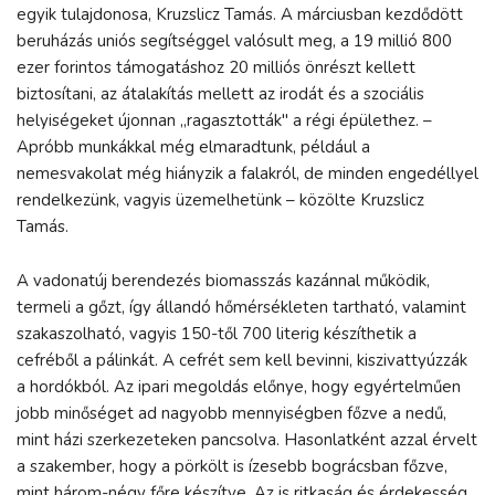
egyik tulajdonosa, Kruzslicz Tamás. A márciusban kezdődött
beruházás uniós segítséggel valósult meg, a 19 millió 800
ezer forintos támogatáshoz 20 milliós önrészt kellett
biztosítani, az átalakítás mellett az irodát és a szociális
helyiségeket újonnan „ragasztották" a régi épülethez. –
Apróbb munkákkal még elmaradtunk, például a
nemesvakolat még hiányzik a falakról, de minden engedéllyel
rendelkezünk, vagyis üzemelhetünk – közölte Kruzslicz
Tamás.
A vadonatúj berendezés biomasszás kazánnal működik,
termeli a gőzt, így állandó hőmérsékleten tartható, valamint
szakaszolható, vagyis 150-től 700 literig készíthetik a
cefréből a pálinkát. A cefrét sem kell bevinni, kiszivattyúzzák
a hordókból. Az ipari megoldás előnye, hogy egyértelműen
jobb minőséget ad nagyobb mennyiségben főzve a nedű,
mint házi szerkezeteken pancsolva. Hasonlatként azzal érvelt
a szakember, hogy a pörkölt is ízesebb bográcsban főzve,
mint három-négy főre készítve. Az is ritkaság és érdekesség,