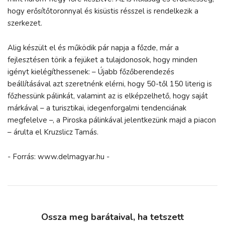
hogy erősítőtoronnyal és kisüstis résszel is rendelkezik a
szerkezet.
Alig készült el és működik pár napja a főzde, már a
fejlesztésen törik a fejüket a tulajdonosok, hogy minden
igényt kielégíthessenek: – Újabb főzőberendezés
beállításával azt szeretnénk elérni, hogy 50-től 150 literig is
főzhessünk pálinkát, valamint az is elképzelhető, hogy saját
márkával – a turisztikai, idegenforgalmi tendenciának
megfelelve –, a Piroska pálinkával jelentkezünk majd a piacon
– árulta el Kruzslicz Tamás.
- Forrás: www.delmagyar.hu -
Ossza meg barátaival, ha tetszett