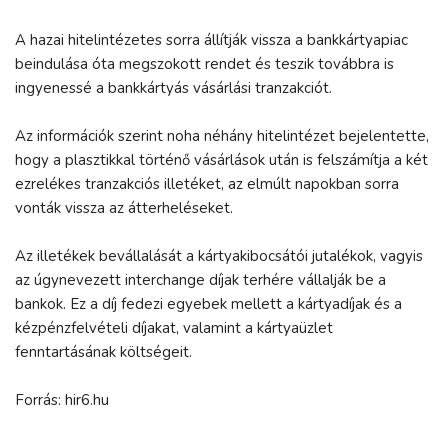
A hazai hitelintézetes sorra állítják vissza a bankkártyapiac
beindulása óta megszokott rendet és teszik továbbra is
ingyenessé a bankkártyás vásárlási tranzakciót.
Az információk szerint noha néhány hitelintézet bejelentette,
hogy a plasztikkal történő vásárlások után is felszámítja a két
ezrelékes tranzakciós illetéket, az elmúlt napokban sorra
vonták vissza az átterheléseket.
Az illetékek bevállalását a kártyakibocsátói jutalékok, vagyis
az úgynevezett interchange díjak terhére vállalják be a
bankok. Ez a díj fedezi egyebek mellett a kártyadíjak és a
kézpénzfelvételi díjakat, valamint a kártyaüzlet
fenntartásának költségeit.
Forrás: hir6.hu