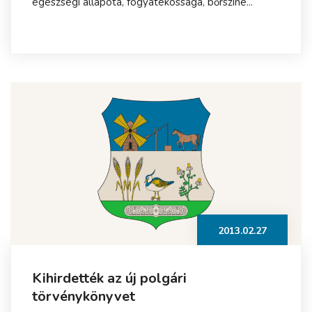
egészségi állapota, fogyatékossága, bőrszíne...
2013.02.27
Kihirdették az új polgári
törvénykönyvet