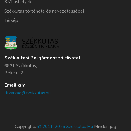
Szálláshelyek
Székkutas története és nevezetességei
Térkép
SZÉKKUTAS
KÖZSÉG HONLAPJA
Székkutasi Polgármesteri Hivatal
6821 Székkutas,
Béke u. 2.
Email cím
titkarsag@szekkutas.hu
Copyrights
© 2011-2026 Szekkutas.hu
Minden jog