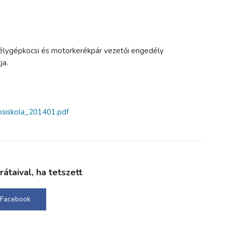
lygépkocsi és motorkerékpár vezetői engedély
ja.
osiskola_201401.pdf
taival, ha tetszett
Facebook