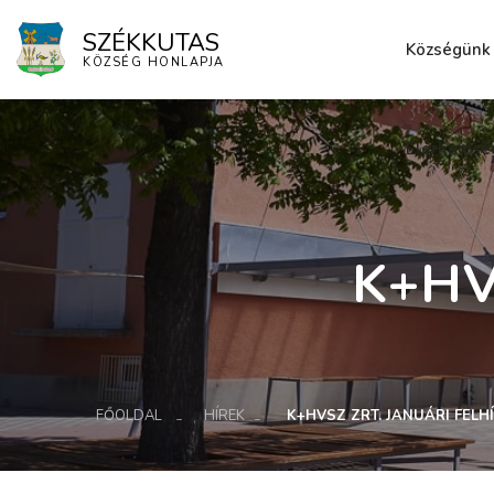
SZÉKKUTAS
Községünk
KÖZSÉG HONLAPJA
Elérhetősé
K+HVS
FŐOLDAL
HÍREK
K+HVSZ ZRT. JANUÁRI FELH