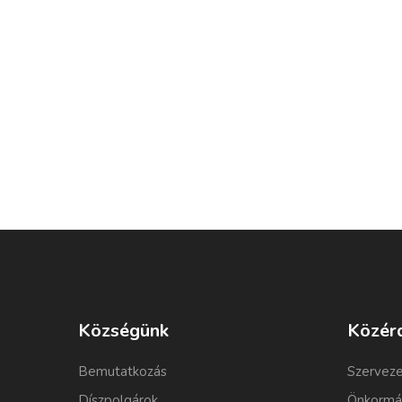
Községünk
Közér
Bemutatkozás
Szerveze
Díszpolgárok
Önkormá