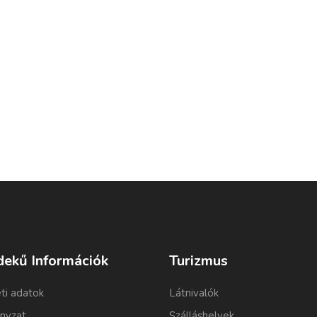
dekű Információk
Turizmus
ti adatok
Látnivalók
nyzat
Szálláshelyek