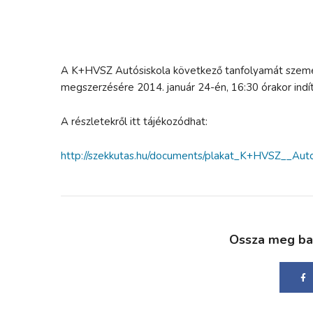
A K+HVSZ Autósiskola következő tanfolyamát szemé
megszerzésére 2014. január 24-én, 16:30 órakor indít
A részletekről itt tájékozódhat:
http://szekkutas.hu/documents/plakat_K+HVSZ__Aut
Ossza meg bará