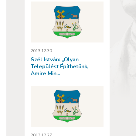
2013.12.30
Szél István: „Olyan
Települést Építhetünk,
Amire Min...
2013.12.27