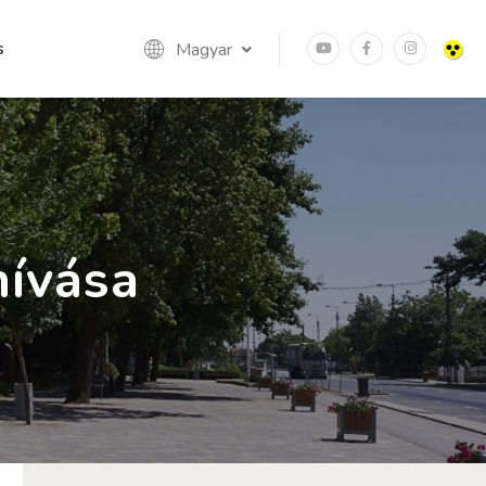
s
Magyar
hívása