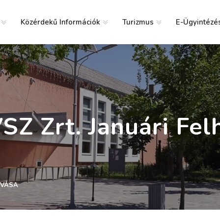
Közérdekű Információk
Turizmus
E-Ügyintézé
g
Z Zrt. Januári Fel
ÍVÁSA