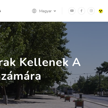
s
Magyar
rak Kellenek A
Számára