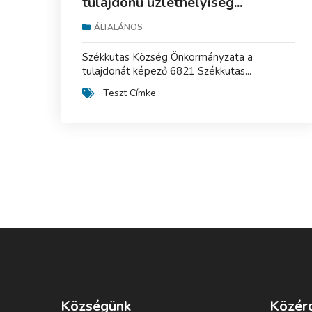
tulajdonú üzlethelyiség...
ÁLTALÁNOS
Székkutas Község Önkormányzata a
tulajdonát képező 6821 Székkutas...
Teszt Címke
Községünk
Közér