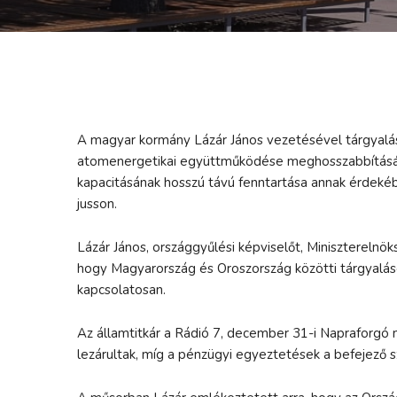
A magyar kormány Lázár János vezetésével tárgyalás
atomenergetikai együttműködése meghosszabbításán
kapacitásának hosszú távú fenntartása annak érdeké
jusson.
Lázár János, országgyűlési képviselőt, Minisztereln
hogy Magyarország és Oroszország közötti tárgyalás
kapcsolatosan.
Az államtitkár a Rádió 7, december 31-i Napraforgó 
lezárultak, míg a pénzügyi egyeztetések a befejező 