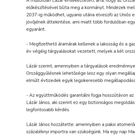
A műsorban Lázár emlékeztetett arra, hogy az Orsz
előkészítésével bízta meg a kormányt. Mindezek me
2037-ig működhet, ugyanis utána elveszíti az Uniós 
jövőjének áttekintése, ami miatt több fordulóban egy
egyaránt.
- Megfizethető áramárak kellenek a lakosság és a ga
év végéig tárgyalásokat vezetett, melyek a két ors
Lázár szerint, amennyiben a tárgyalások eredménnye
Országgyűlésnek lehetősége lesz egy olyan megálla
elmúlt évtizedek egyik legsikeresebb megállapodása
- Az együttműködés garantálni fogja hosszútávon az
Lázár János, aki szerint ez egy biztonságos megoldás
legfontosabb kérdés.
Lázár János hozzátette: amennyiben a paksi atomerőmű
százaléknyi importra van szükségünk. Ma egy nap M