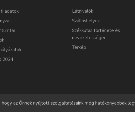
ti adatok
Látnivalók
nyzat
Szálláshelyek
tumtár
Székkutas története és
nevezetességei
ok
Térkép
pályázatok
s 2024
l, hogy az Önnek nyújtott szolgáltatásaink még hatékonyabbak le
Copyrights
© 2011-2026 Szekkutas.hu
Minden jog fenntartva.
Süti szabályzat