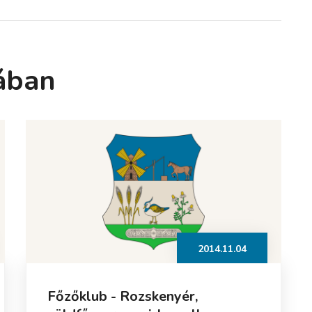
ában
2014.11.04
Főzőklub - Rozskenyér,