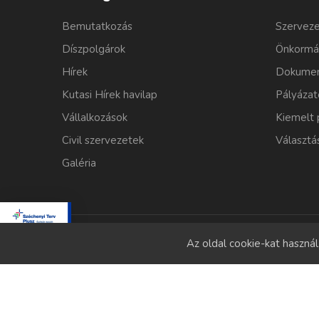
Bemutatkozás
Szerveze
Díszpolgárok
Önkormá
Hírek
Dokumen
Kutasi Hírek havilap
Pályázat
Vállalkozások
Kiemelt 
Civil szervezetek
Választá
Galéria
Az oldal cookie-kat haszná