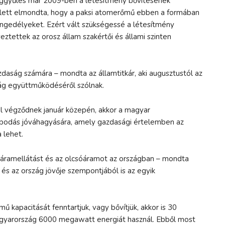
ággyűlés már 2009-ben a létesítmény bővítésének
llett elmondta, hogy a paksi atomerőmű ebben a formában
engedélyeket. Ezért vált szükségessé a létesítmény
eztettek az orosz állam szakértői és állami szinten
zdaság számára – mondta az államtitkár, aki augusztustól az
zág együttműködéséről szólnak.
l végződnek január közepén, akkor a magyar
podás jóváhagyására, amely gazdasági értelemben az
 lehet.
 áramellátást és az olcsóáramot az országban – mondta
 és az ország jövője szempontjából is az egyik
 kapacitását fenntartjuk, vagy bővítjük, akkor is 30
agyarország 6000 megawatt energiát használ. Ebből most