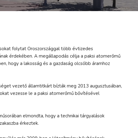
okat folytat Oroszországgal több évtizedes
ak érdekében. A megállapodás célja a paksi atomerőmű
ben, hogy a lakosság és a gazdaság olcsóbb áramhoz
ökséget vezető államtitkárt bízták meg 2013 augusztusában,
okat vezesse le a paksi atomerőmű bővítésével
műsorában elmondta, hogy a technikai tárgyalások
szakaszba érkeztek.