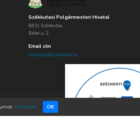
KÖZSÉG HONLAPJA
Székkutasi Polgármesteri Hivatal
6821 Székkutas,
Béke u. 2.
Email cím
titkarsag@szekkutas.hu
OK
gyenek.
Részletek.