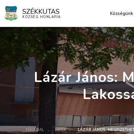
SZÉKKUTAS
Községünk
KÖZSÉG HONLAPJA
Elérhetősé
Lázár János: 
Lakoss
FŐOLDAL
HÍREK
LÁZÁR JÁNOS: MEGFIZETH