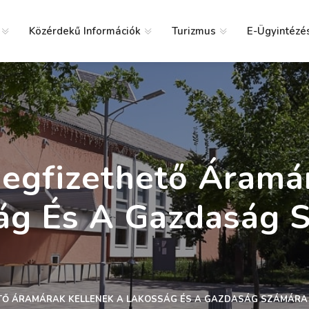
Közérdekű Információk
Turizmus
E-Ügyintézé
g
Megfizethető Áramá
ág És A Gazdaság 
ETŐ ÁRAMÁRAK KELLENEK A LAKOSSÁG ÉS A GAZDASÁG SZÁMÁRA