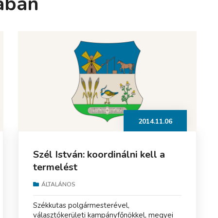
ában
2014.11.06
Szél István: koordinálni kell a
termelést
ÁLTALÁNOS
Székkutas polgármesterével,
választókerületi kampányfőnökkel, megyei