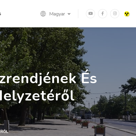
s
Magyar
zrendjének És
elyzetéről
ÉRŐL