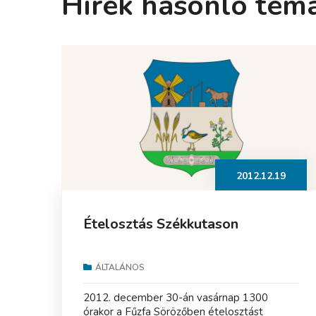
Hírek hasonló tém
2012.12.19
Ételosztás Székkutason
ÁLTALÁNOS
2012. december 30-án vasárnap 1300
órakor a Fűzfa Sörözőben ételosztást