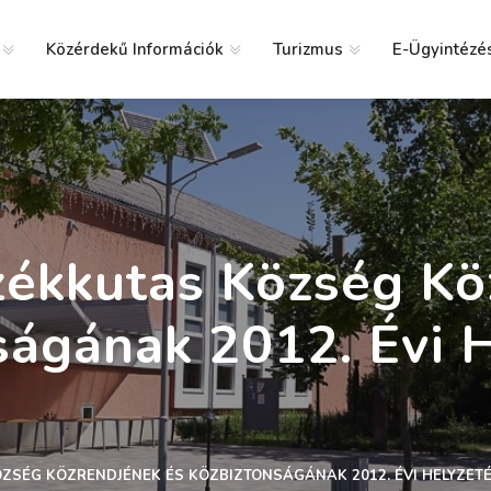
Közérdekű Információk
Turizmus
E-Ügyintézé
g
ékkutas Község Kö
ságának 2012. Évi H
ZSÉG KÖZRENDJÉNEK ÉS KÖZBIZTONSÁGÁNAK 2012. ÉVI HELYZET