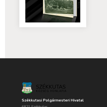
SZÉKKUTAS
KÖZSÉG HONLAPJA
Székkutasi Polgármesteri Hivatal
6821 Székkutas,