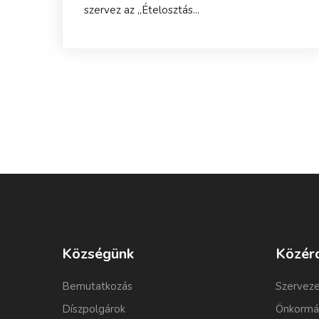
szervez az „Ételosztás...
Községünk
Közér
Bemutatkozás
Szerveze
Díszpolgárok
Önkormá