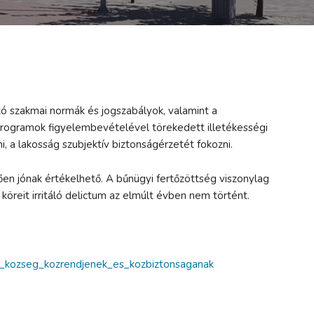
 szakmai normák és jogszabályok, valamint a
rogramok figyelembevételével törekedett illetékességi
i, a lakosság szubjektív biztonságérzetét fokozni.
en jónak értékelhető. A bűnügyi fertőzöttség viszonylag
 köreit irritáló delictum az elmúlt évben nem történt.
s_kozseg_kozrendjenek_es_kozbiztonsaganak