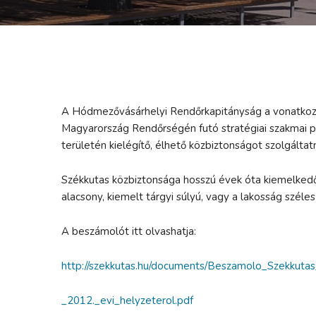
A Hódmezővásárhelyi Rendőrkapitányság a vonatkozó
Magyarország Rendőrségén futó stratégiai szakmai p
területén kielégítő, élhető közbiztonságot szolgáltatn
Székkutas közbiztonsága hosszú évek óta kiemelkedő
alacsony, kiemelt tárgyi súlyú, vagy a lakosság széles
A beszámolót itt olvashatja:
http://szekkutas.hu/documents/Beszamolo_Szekkuta
_2012._evi_helyzeterol.pdf