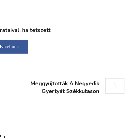
taival, ha tetszett
Facebook
Meggyújtották A Negyedik
Gyertyát Székkutason