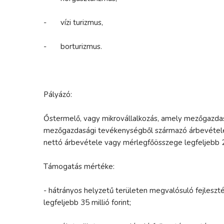
- vízi turizmus,
- borturizmus.
Pályázó:
Őstermelő, vagy mikrovállalkozás, amely mezőgazdas
mezőgazdasági tevékenységből származó árbevétele
nettó árbevétele vagy mérlegfőösszege legfeljebb 2
Támogatás mértéke:
- hátrányos helyzetű területen megvalósuló fejlesz
legfeljebb 35 millió forint;