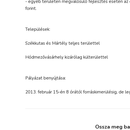
- egyéb területen megvalósuló fejlesztés esetén az 
forint.
Települések:
Székkutas és Mártély teljes területtel
Hódmezővásárhely kizárólag külterülettel
Pályázat benyújtása:
2013. február 15-én 8 órától forráskimerülésig, de le
Ossza meg bará