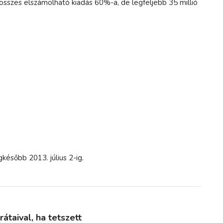
összes elszámolható kiadás 60%-a, de legfeljebb 35 millió
gkésőbb 2013. július 2-ig.
taival, ha tetszett