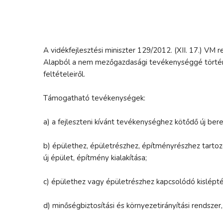
A vidékfejlesztési miniszter 129/2012. (XII. 17.) VM
Alapból a nem mezőgazdasági tevékenységgé történő
feltételeiről.
Támogatható tevékenységek:
a) a fejleszteni kívánt tevékenységhez kötődő új be
b) épülethez, épületrészhez, építményrészhez tartoz
új épület, építmény kialakítása;
c) épülethez vagy épületrészhez kapcsolódó kislépték
d) minőségbiztosítási és környezetirányítási rendsze