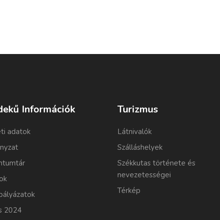
dekű Információk
Turizmus
ti adatok
Látnivalók
nyzat
Szálláshelyek
tumtár
Székkutas története és
nevezetességei
ok
Térkép
pályázatok
s 2024