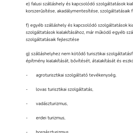
e) falusi szálláshely és kapcsolódó szolgáltatások ki
korszerűsítése, akadálymentesítése, szolgáltatásaik 
f) egyéb szálláshely és kapcsolódó szolgáltatások k
szolgáltatások kialakításához, már működő egyéb szá
szolgáltatásaik fejlesztése
g) szálláshelyhez nem kötődő turisztikai szolgáltatás
építmény kialakítását, bővítését, átalakítását és esz
- agroturisztikai szolgáltató tevékenység,
- lovas turisztikai szolgáltatás,
- vadászturizmus,
- erdei turizmus,
- horgászturizmus,