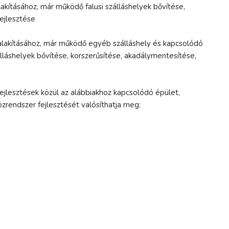
alakításához, már működő falusi szálláshelyek bővítése,
fejlesztése
ialakításához, már működő egyéb szálláshely és kapcsolódó
lláshelyek bővítése, korszerűsítése, akadálymentesítése,
fejlesztések közül az alábbiakhoz kapcsolódó épület,
közrendszer fejlesztését valósíthatja meg: