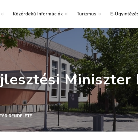
Közérdekű Információk
Turizmus
E-Ügyintézé
g
jlesztési Miniszter
ZTER RENDELETE