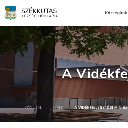
SZÉKKUTAS
Községünk
KÖZSÉG HONLAPJA
Elérhetősé
A Vidékfe
FŐOLDAL
HÍREK
A VIDÉKFEJLESZTÉSI MINIS