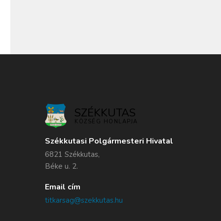
SZÉKKUTAS
KÖZSÉG HONLAPJA
Székkutasi Polgármesteri Hivatal
6821 Székkutas,
Béke u. 2.
Email cím
titkarsag@szekkutas.hu