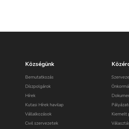
Községünk
Közér
Bemutatkozás
Szerveze
Díszpolgárok
Önkormá
Hírek
Dokumen
Kutasi Hírek havilap
Pályázat
Vállalkozások
Kiemelt 
Civil szervezetek
Választá