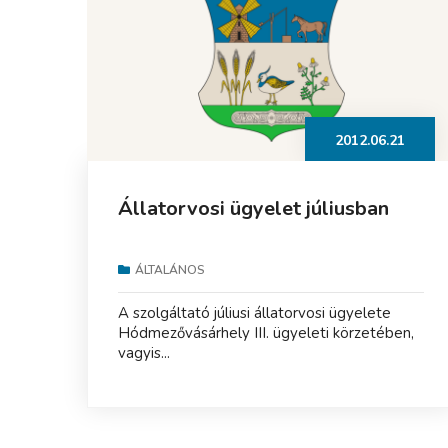
2012.06.21
Állatorvosi ügyelet júliusban
ÁLTALÁNOS
A szolgáltató júliusi állatorvosi ügyelete
Hódmezővásárhely III. ügyeleti körzetében,
vagyis...