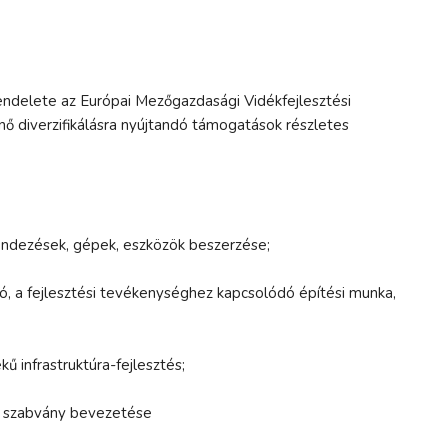
 rendelete az Európai Mezőgazdasági Vidékfejlesztési
 diverzifikálásra nyújtandó támogatások részletes
rendezések, gépek, eszközök beszerzése;
ó, a fejlesztési tevékenységhez kapcsolódó építési munka,
ű infrastruktúra-fejlesztés;
r, szabvány bevezetése