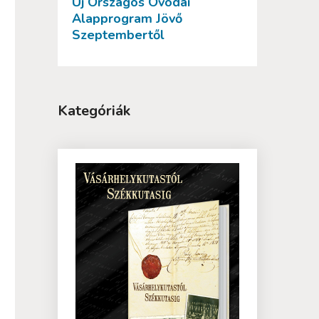
Új Országos Óvodai
Alapprogram Jövő
Szeptembertől
Kategóriák