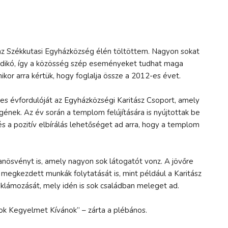
 az Székkutasi Egyházközség élén töltöttem. Nagyon sokat
Ildikó, így a közösség szép eseményeket tudhat maga
kor arra kértük, hogy foglalja össze a 2012-es évet.
s évfordulóját az Egyházközségi Karitász Csoport, amely
gének. Az év során a templom felújítására is nyújtottak be
s a pozitív elbírálás lehetőséget ad arra, hogy a templom
anösvényt is, amely nagyon sok látogatót vonz. A jövőre
 megkezdett munkák folytatását is, mint például a Karitász
eklámozását, mely idén is sok családban meleget ad.
ok Kegyelmet Kívánok” – zárta a plébános.