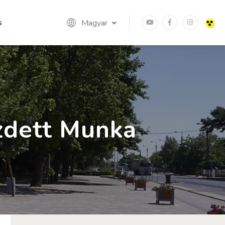
s
Magyar
zdett Munka