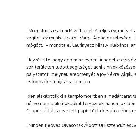
„Mozgalmas esztendő volt az első teljes év, melyet
segítettek munkatársaim, Varga Árpád és felesége, 
mögött.” – mondta el Laurinyecz Mihály plébános, ami
Hozzátette, hogy ebben az évben ünnepelte első éve
sok területen tudott segítséget adni a hívek közössé
pályázatot, melynek eredményét a jövő évre várják, é
és környéke felújításra kerüljön.
Idén alakították ki a templomkertben a madárbarát t
nézve nem csak új akciókat terveznek, hanem az idén
Csoport által szervezett papír-tégla készítő gépek r
„Minden Kedves Olvasónak Áldott Új Esztendőt és S