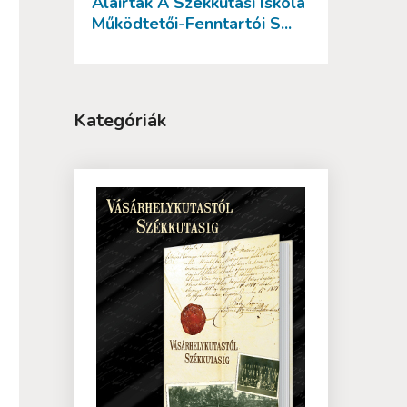
Aláírták A Székkutasi Iskola
Működtetői-Fenntartói S...
Kategóriák