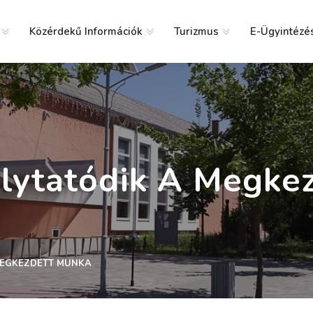
Közérdekű Információk
Turizmus
E-Ügyintézé
g
Folytatódik A Megke
 MEGKEZDETT MUNKA