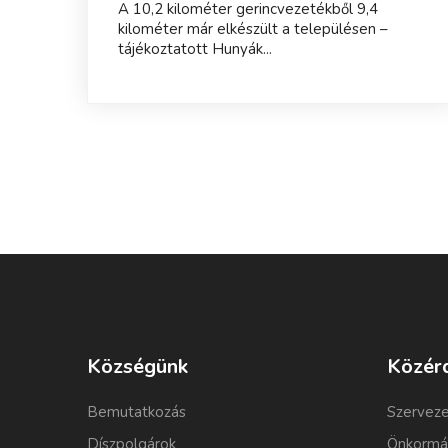
A 10,2 kilométer gerincvezetékből 9,4
kilométer már elkészült a településen –
tájékoztatott Hunyák...
Községünk
Közér
Bemutatkozás
Szerveze
Díszpolgárok
Önkormá