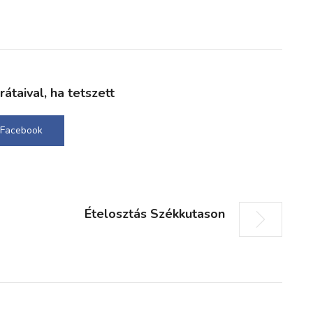
taival, ha tetszett
Facebook
Ételosztás Székkutason