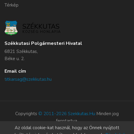
Térkép
SZÉKKUTAS
KÖZSÉG HONLAPJA
Székkutasi Polgármesteri Hivatal
6821 Székkutas,
Béke u. 2.
Email cím
titkarsag@szekkutas.hu
Copyrights
© 2011-2026 Szekkutas.hu
Minden jog
fenntartva.
Az oldal cookie-kat használ, hogy az Önnek nyújtott
Süti szabályzat