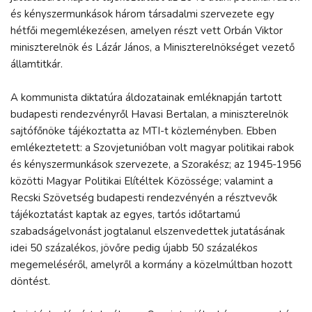
és kényszermunkások három társadalmi szervezete egy
hétfői megemlékezésen, amelyen részt vett Orbán Viktor
miniszterelnök és Lázár János, a Miniszterelnökséget vezető
államtitkár.
A kommunista diktatúra áldozatainak emléknapján tartott
budapesti rendezvényről Havasi Bertalan, a miniszterelnök
sajtófőnöke tájékoztatta az MTI-t közleményben. Ebben
emlékeztetett: a Szovjetunióban volt magyar politikai rabok
és kényszermunkások szervezete, a Szorakész; az 1945-1956
közötti Magyar Politikai Elítéltek Közössége; valamint a
Recski Szövetség budapesti rendezvényén a résztvevők
tájékoztatást kaptak az egyes, tartós időtartamú
szabadságelvonást jogtalanul elszenvedettek jutatásának
idei 50 százalékos, jövőre pedig újabb 50 százalékos
megemeléséről, amelyről a kormány a közelmúltban hozott
döntést.