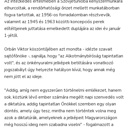
Az intézkedés értelmében a Szovjetunióba kényszermunkára
elhurcoltak, a rendőrhatósági őrizet mellett munkatáborban
fogva tartottak, az 1956-os forradalomban résztvevők,
valamint az 1945 és 1963 közötti koncepciós perek
elítéltjeinek juttatása emelkedett duplájára az idei év január
1-jétől.
Orbán Viktor köszöntőjében azt mondta - idézte szavait
sajtófőnöke -, sajnálja, hogy "az Alkotmánybíróság tapintatlan
volt", és az önkényuralmi jelképek betiltására vonatkozó
jogszabályt úgy helyezte hatályon kívül, hogy annak még
nem jött el az ideje.
"Addig, amíg nem egyszerűen történelmi emlékezet, hanem
sok, köztünk lévő ember számára megélt napi szenvedés volt
a diktatúra, addig tapintatlan Önökkel szemben egy olyan
döntés, amely úgy tesz, mintha nem történtek volna meg
azok a diktatúrák, amelyeknek a jelképeit Magyarországon
még hosszú ideig nem szabadna viselni" - fogalmazott a