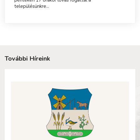
pénteken 17 órakor lovas fogattal a
településünkre...
További Híreink