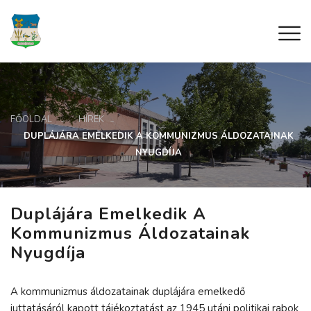
FŐOLDAL
HÍREK
DUPLÁJÁRA EMELKEDIK A KOMMUNIZMUS ÁLDOZATAINAK
NYUGDÍJA
Duplájára Emelkedik A
Kommunizmus Áldozatainak
Nyugdíja
A kommunizmus áldozatainak duplájára emelkedő
juttatásáról kapott tájékoztatást az 1945 utáni politikai rabok