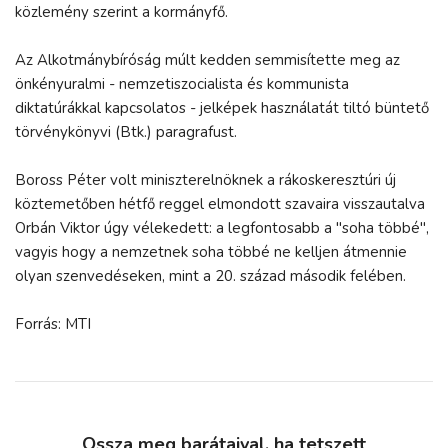
közlemény szerint a kormányfő.
Az Alkotmánybíróság múlt kedden semmisítette meg az
önkényuralmi - nemzetiszocialista és kommunista
diktatúrákkal kapcsolatos - jelképek használatát tiltó büntető
törvénykönyvi (Btk.) paragrafust.
Boross Péter volt miniszterelnöknek a rákoskeresztúri új
köztemetőben hétfő reggel elmondott szavaira visszautalva
Orbán Viktor úgy vélekedett: a legfontosabb a "soha többé",
vagyis hogy a nemzetnek soha többé ne kelljen átmennie
olyan szenvedéseken, mint a 20. század második felében.
Forrás: MTI
Ossza meg barátaival, ha tetszett