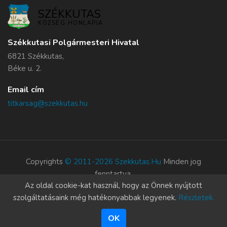
SZÉKKUTAS
KÖZSÉG HONLAPJA
Székkutasi Polgármesteri Hivatal
6821 Székkutas,
Béke u. 2.
Email cím
titkarsag@szekkutas.hu
Copyrights
© 2011-2026 Szekkutas.hu
Minden jog
fenntartva.
Az oldal cookie-kat használ, hogy az Önnek nyújtott
Süti szabályzat
szolgáltatásaink még hatékonyabbak legyenek.
Részletek.
OK