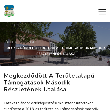
FŐOLDAL
HÍREK
MEGKEZDŐDÖTT A TERÜLETALAPÚ TÁMOGATÁSOK MÁSODIK
RÉSZLETÉNEK UTALÁSA
Megkezdődött A Területalapú
Támogatások Második
Részletének Utalása
Fazekas Sándor vidékfejlesztési miniszter csütörtökön
elindította a 2013-as területalapú támogatások második