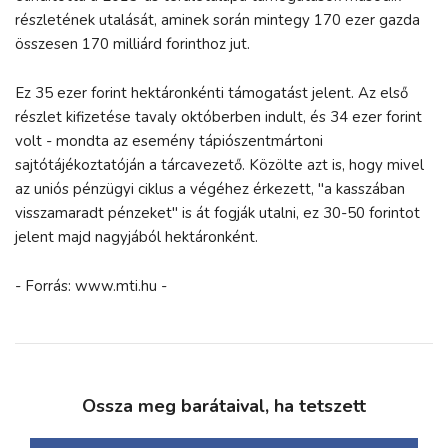
részletének utalását, aminek során mintegy 170 ezer gazda
összesen 170 milliárd forinthoz jut.
Ez 35 ezer forint hektáronkénti támogatást jelent. Az első
részlet kifizetése tavaly októberben indult, és 34 ezer forint
volt - mondta az esemény tápiószentmártoni
sajtótájékoztatóján a tárcavezető. Közölte azt is, hogy mivel
az uniós pénzügyi ciklus a végéhez érkezett, "a kasszában
visszamaradt pénzeket" is át fogják utalni, ez 30-50 forintot
jelent majd nagyjából hektáronként.
- Forrás: www.mti.hu -
Ossza meg barátaival, ha tetszett