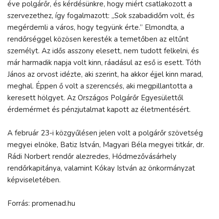
éve polgárőr, és kérdésünkre, hogy miért csatlakozott a
szervezethez, így fogalmazott: „Sok szabadidőm volt, és
megérdemli a város, hogy tegyünk érte.” Elmondta, a
rendőrséggel közösen keresték a temetőben az eltűnt
személyt. Az idős asszony elesett, nem tudott felkelni, és
már harmadik napja volt kinn, ráadásul az eső is esett. Tóth
János az orvost idézte, aki szerint, ha akkor éjjel kinn marad,
meghal. Éppen ő volt a szerencsés, aki megpillantotta a
keresett hölgyet. Az Országos Polgárőr Egyesülettől
érdemérmet és pénzjutalmat kapott az életmentésért.
A február 23-i közgyűlésen jelen volt a polgárőr szövetség
megyei elnöke, Batiz István, Magyari Béla megyei titkár, dr.
Rádi Norbert rendőr alezredes, Hódmezővásárhely
rendőrkapitánya, valamint Kókay István az önkormányzat
képviseletében.
Forrás: promenad.hu