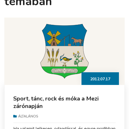
témában
2012.07.17
Sport, tánc, rock és móka a Mezi
zárónapján
ÁLTALÁNOS
Ha valamit lelkesen, odaadással, és egyre profibban