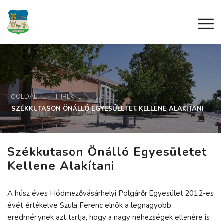
FŐOLDAL
HÍREK
SZÉKKUTASON ÖNÁLLÓ EGYESÜLETET KELLENE ALAKÍTANI
Székkutason Önálló Egyesületet
Kellene Alakítani
A húsz éves Hódmezővásárhelyi Polgárőr Egyesület 2012-es
évét értékelve Szula Ferenc elnök a legnagyobb
eredménynek azt tartja, hogy a nagy nehézségek ellenére is