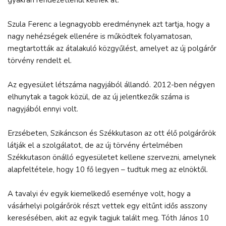
Szula Ferenc a legnagyobb eredménynek azt tartja, hogy a
nagy nehézségek ellenére is működtek folyamatosan,
megtartották az átalakuló közgyűlést, amelyet az új polgárőr
törvény rendelt el.
Az egyesület létszáma nagyjából állandó. 2012-ben négyen
elhunytak a tagok közül, de az új jelentkezők száma is
nagyjából ennyi volt.
Erzsébeten, Szikáncson és Székkutason az ott élő polgárőrök
látják el a szolgálatot, de az új törvény értelmében
Székkutason önálló egyesületet kellene szervezni, amelynek
alapfeltétele, hogy 10 fő legyen – tudtuk meg az elnöktől.
A tavalyi év egyik kiemelkedő eseménye volt, hogy a
vásárhelyi polgárőrök részt vettek egy eltűnt idős asszony
keresésében, akit az egyik tagjuk talált meg. Tóth János 10