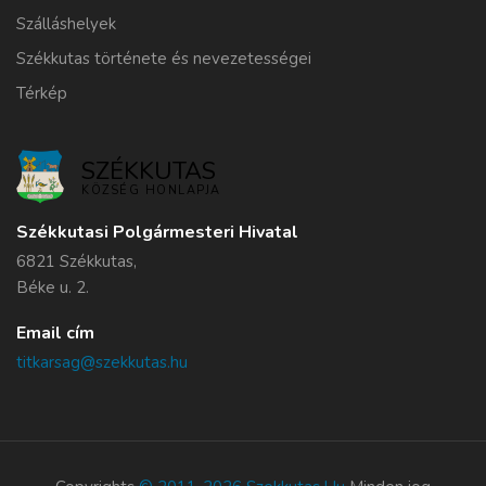
Szálláshelyek
Székkutas története és nevezetességei
Térkép
SZÉKKUTAS
KÖZSÉG HONLAPJA
Székkutasi Polgármesteri Hivatal
6821 Székkutas,
Béke u. 2.
Email cím
titkarsag@szekkutas.hu