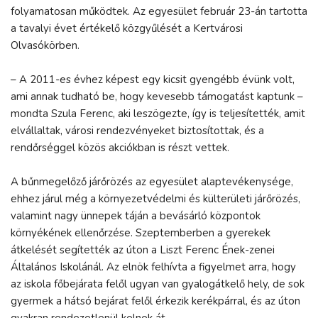
folyamatosan működtek. Az egyesület február 23-án tartotta
a tavalyi évet értékelő közgyűlését a Kertvárosi
Olvasókörben.
– A 2011-es évhez képest egy kicsit gyengébb évünk volt,
ami annak tudható be, hogy kevesebb támogatást kaptunk –
mondta Szula Ferenc, aki leszögezte, így is teljesítették, amit
elvállaltak, városi rendezvényeket biztosítottak, és a
rendőrséggel közös akciókban is részt vettek.
A bűnmegelőző járőrözés az egyesület alaptevékenysége,
ehhez járul még a környezetvédelmi és külterületi járőrözés,
valamint nagy ünnepek táján a bevásárló központok
környékének ellenőrzése. Szeptemberben a gyerekek
átkelését segítették az úton a Liszt Ferenc Ének-zenei
Általános Iskolánál. Az elnök felhívta a figyelmet arra, hogy
az iskola főbejárata felől ugyan van gyalogátkelő hely, de sok
gyermek a hátsó bejárat felől érkezik kerékpárral, és az úton
gyakran rendezetlenül kelnek át.