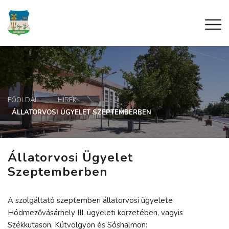
FŐOLDAL
HÍREK
ÁLLATORVOSI ÜGYELET SZEPTEMBERBEN
Állatorvosi Ügyelet
Szeptemberben
A szolgáltató szeptemberi állatorvosi ügyelete
Hódmezővásárhely III. ügyeleti körzetében, vagyis
Székkutason, Kútvölgyön és Sóshalmon: