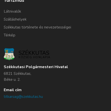
Turizmus
Látnivalók
Szálláshelyek
Székkutas története és nevezetességei
Térkép
SZÉKKUTAS
KÖZSÉG HONLAPJA
Székkutasi Polgármesteri Hivatal
6821 Székkutas,
Béke u. 2.
Email cím
titkarsag@szekkutas.hu