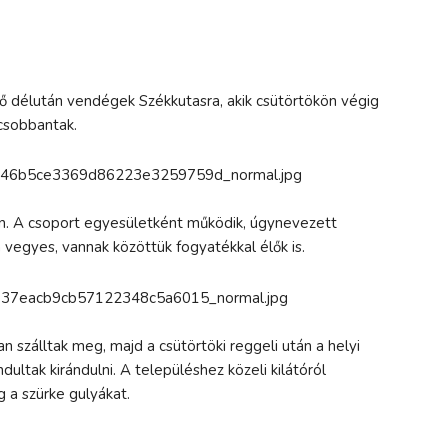
 délután vendégek Székkutasra, akik csütörtökön végig
 csobbantak.
n. A csoport egyesületként működik, úgynevezett
 vegyes, vannak közöttük fogyatékkal élők is.
szálltak meg, majd a csütörtöki reggeli után a helyi
ltak kirándulni. A településhez közeli kilátóról
g a szürke gulyákat.