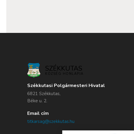
SZÉKKUTAS
KÖZSÉG HONLAPJA
Székkutasi Polgármesteri Hivatal
6821 Székkutas,
Béke u. 2.
Email cím
titkarsag@szekkutas.hu