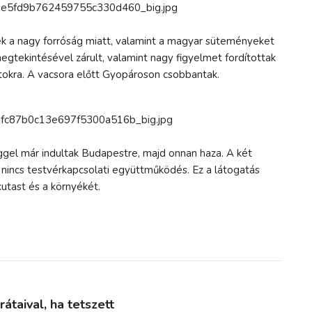
ek a nagy forróság miatt, valamint a magyar süteményeket
gtekintésével zárult, valamint nagy figyelmet fordítottak
tokra. A vacsora előtt Gyopároson csobbantak.
gel már indultak Budapestre, majd onnan haza. A két
nincs testvérkapcsolati együttműködés. Ez a látogatás
utast és a környékét.
taival, ha tetszett