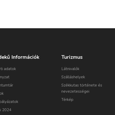
dekű Információk
Turizmus
ti adatok
Látnivalók
nyzat
Szálláshelyek
tumtár
Székkutas története és
nevezetességei
ok
Térkép
pályázatok
s 2024