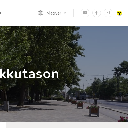
s
Magyar
kkutason