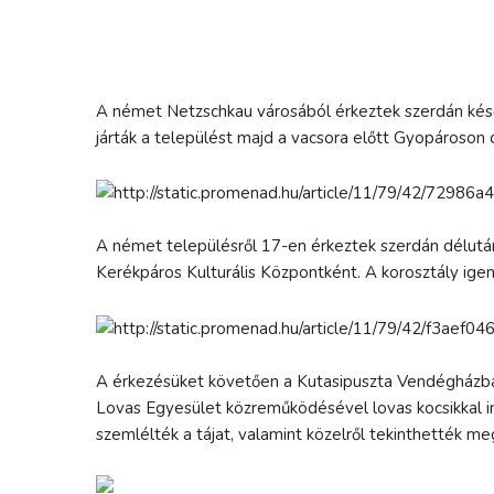
A német Netzschkau városából érkeztek szerdán késő
járták a települést majd a vacsora előtt Gyopároson
A német településről 17-en érkeztek szerdán délutá
Kerékpáros Kulturális Központként. A korosztály igen
A érkezésüket követően a Kutasipuszta Vendégházban 
Lovas Egyesület közreműködésével lovas kocsikkal indu
szemlélték a tájat, valamint közelről tekinthették me