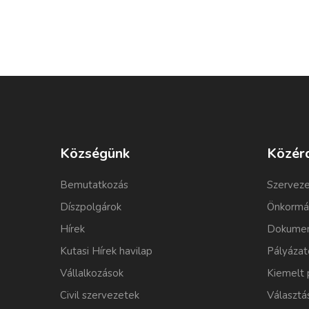
Községünk
Közér
Bemutatkozás
Szerveze
Díszpolgárok
Önkormá
Hírek
Dokumen
Kutasi Hírek havilap
Pályázat
Vállalkozások
Kiemelt 
Civil szervezetek
Választá