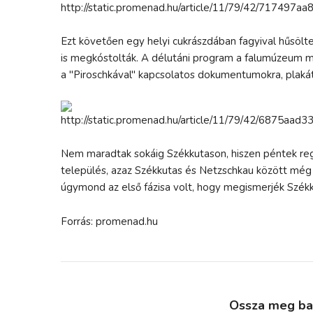
Ezt követően egy helyi cukrászdában fagyival hűsölt
is megkóstolták. A délutáni program a falumúzeum me
a "Piroschkával" kapcsolatos dokumentumokra, plaká
Nem maradtak sokáig Székkutason, hiszen péntek reg
település, azaz Székkutas és Netzschkau között még 
úgymond az első fázisa volt, hogy megismerjék Székk
Forrás: promenad.hu
Ossza meg bará