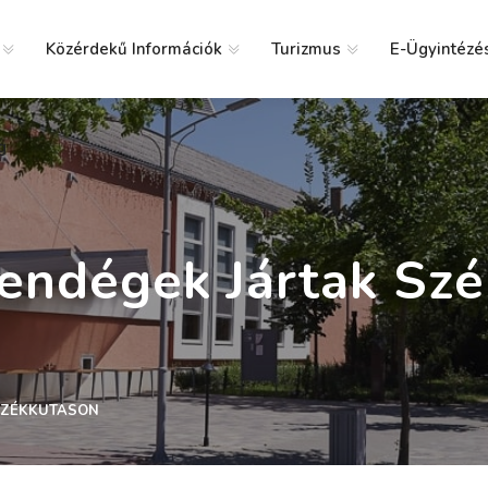
Közérdekű Információk
Turizmus
E-Ügyintézé
g
endégek Jártak Szé
SZÉKKUTASON