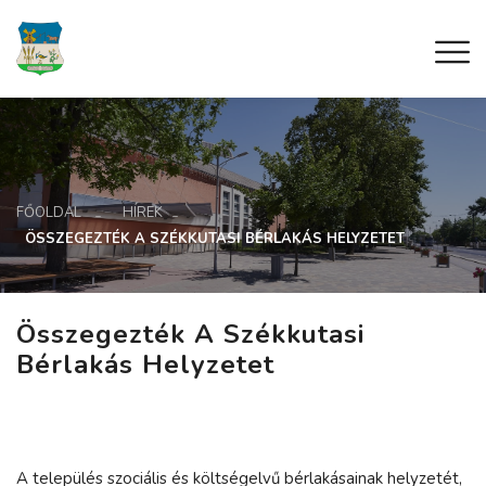
FŐOLDAL
HÍREK
ÖSSZEGEZTÉK A SZÉKKUTASI BÉRLAKÁS HELYZETET
Összegezték A Székkutasi
Bérlakás Helyzetet
A település szociális és költségelvű bérlakásainak helyzetét,