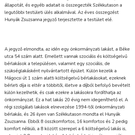
állapotát, és egyéb adatait is összegezték Székkutason a
legutóbbi testületi ülés alkalmával. Az éves összegzést
Hunyák Zsuzsanna jegyző terjesztette a testület elé.
A jegyző elmondta, az idén egy önkormányzati lakást, a Béke
utca 54 szám alatt. Emellett vannak szociális és költségelvű
bérlakások a településen, valamint egy szociális, de
szükséglakásként nyilvántartott épület. Külön kezelik a
Mágocsi út 1 szám alatti költségelvű bérlakásokat, ezeknek
bérleti díja is eltér a többitől, illetve a díjból befolyó bevételt
külön kezelhetik, és csak ezekre a lakásokra fordíthatja az
önkormányzat. Ez a hat lakás 20 évig nem idegeníthető el. A
régi szolgálati lakások elnevezése 1994-től önkormányzati
bérlakás, és 26 ilyen van Székkutason mondta el Hunyák
Zsuzsanna. Ebből 8 összkomfortos, 16 komfortos és 2 pedig
komfort nélküli, a 8 között szerepel a 6 költségelvű lakás is,