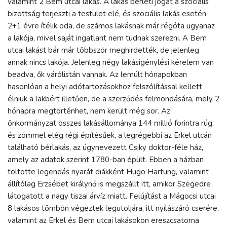
valamint 2 Bem utcai lakás. A lakás bérleti jogát a szociális
bizottság terjeszti a testület elé, és szociális lakás esetén
2+1 évre ítélik oda, de számos lakásnak már régóta ugyanaz
a lakója, mivel saját ingatlant nem tudnak szerezni. A Bem
utcai lakást bár már többször meghirdették, de jelenleg
annak nincs lakója. Jelenleg négy lakásigénylési kérelem van
beadva, ők várólistán vannak. Az lemúlt hónapokban
hasonlóan a helyi adótartozásokhoz felszólítással kellett
élniük a lakbért illetően, de a szerződés felmondására, mely 2
hónapra megtörténhet, nem került még sor. Az
önkormányzat összes lakásállománya 144 millió forintra rúg,
és zömmel elég régi építésűek, a legrégebbi az Erkel utcán
található bérlakás, az úgynevezett Csiky doktor-féle ház,
amely az adatok szerint 1780-ban épült. Ebben a házban
töltötte legendás nyarát diákként Hugo Hartung, valamint
állítólag Erzsébet királynő is megszállt itt, amikor Szegedre
látogatott a nagy tiszai árvíz miatt. Felújítást a Mágocsi utcai
8 lakásos tömbön végeztek legutoljára, itt nyílászáró cserére,
valamint az Erkel és Bem utcai lakásokon ereszcsatorna