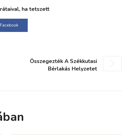
taival, ha tetszett
Facebook
Összegezték A Székkutasi
Bérlakás Helyzetet
ában