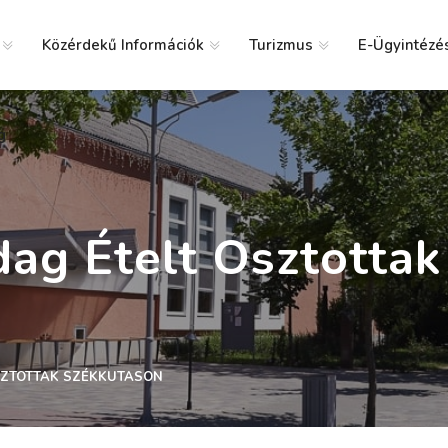
Közérdekű Információk
Turizmus
E-Ügyintézé
g
ag Ételt Osztotta
SZTOTTAK SZÉKKUTASON