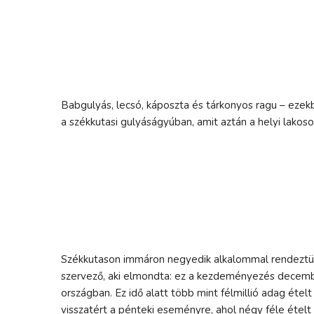
Babgulyás, lecsó, káposzta és tárkonyos ragu – ezek
a székkutasi gulyáságyúban, amit aztán a helyi lakos
Székkutason immáron negyedik alkalommal rendeztün
szervező, aki elmondta: ez a kezdeményezés decembe
országban. Ez idő alatt több mint félmillió adag éte
visszatért a pénteki eseményre, ahol négy féle ételt 