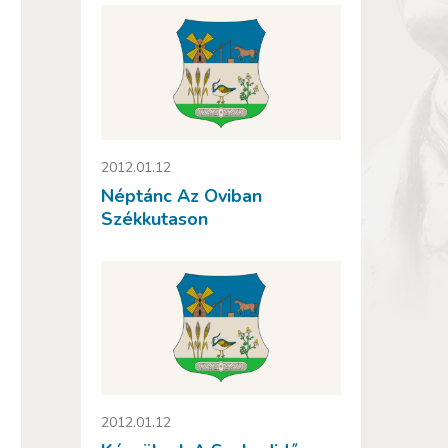
2012.01.12
Néptánc Az Oviban
Székkutason
2012.01.12