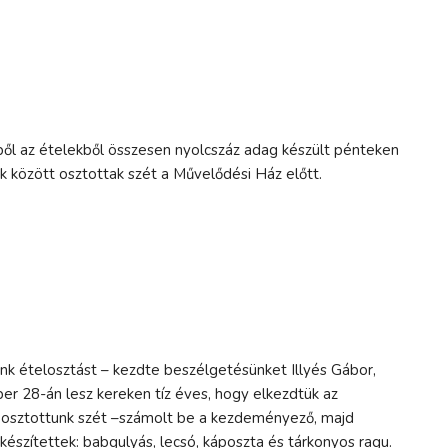
ből az ételekből összesen nyolcszáz adag készült pénteken
ok között osztottak szét a Művelődési Ház előtt.
k ételosztást – kezdte beszélgetésünket Illyés Gábor,
r 28-án lesz kereken tíz éves, hogy elkezdtük az
lt osztottunk szét –számolt be a kezdeményező, majd
készítettek: babgulyás, lecsó, káposzta és tárkonyos ragu.