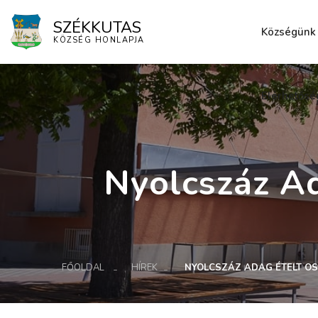
SZÉKKUTAS
Községünk
KÖZSÉG HONLAPJA
Elérhetősé
Nyolcszáz Ad
FŐOLDAL
HÍREK
NYOLCSZÁZ ADAG ÉTELT O