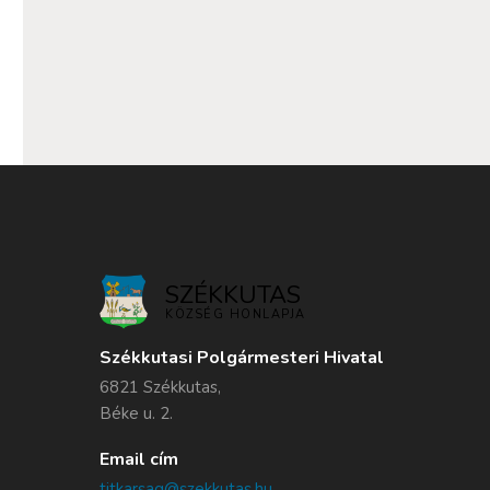
SZÉKKUTAS
KÖZSÉG HONLAPJA
Székkutasi Polgármesteri Hivatal
6821 Székkutas,
Béke u. 2.
Email cím
titkarsag@szekkutas.hu