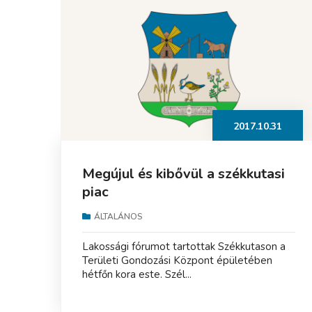
2017.10.31
Megújul és kibővül a székkutasi
piac
ÁLTALÁNOS
Lakossági fórumot tartottak Székkutason a
Területi Gondozási Központ épületében
hétfőn kora este. Szél...