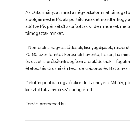
Az Önkormányzat mind a négy alkalommal támogatta 
alpolgármestertől, aki portálunknak elmondta, hogy a 
adófizetők pénzéből szorítottak ki, de mindezek mel
támogattak minket.
- Nemcsak a nagycsaládosok, kisnyugdíjasok, rászoruló
70-80 ezer forintot keresnek havonta, hiszen, ha min
és ezzel is próbálunk segíteni a családoknak – fogal
ételosztás Orosházán lesz, de Gádoros és Battonya i
Délután pontban egy órakor dr. Laurinyecz Mihály, 
kiosztották a nyolcszáz adag ételt.
Forrás: promenad.hu