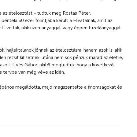
az ételosztást – tudtuk meg Rostás Péter,
pénteki 50 ezer forintjába került a Hivatalnak, amit az
lett voltak, akik üzemanyaggal, vagy éppen tüzelőanyaggal
k, hajléktalanok jönnek az ételosztásra, hanem azok is, akik
den rezsit kifizetnek, utána nem sok pénzük marad az életre,
mazott Illyés Gábor, akitől megtudtuk, hogy a következő
s tervbe van még véve az idén.
plébános megáldotta, majd megszentelte a finomságokat és