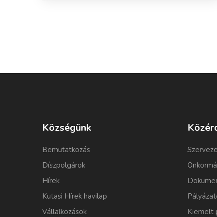
Községünk
Közér
Bemutatkozás
Szerveze
Díszpolgárok
Önkormá
Hírek
Dokumen
Kutasi Hírek havilap
Pályázat
Vállalkozások
Kiemelt 