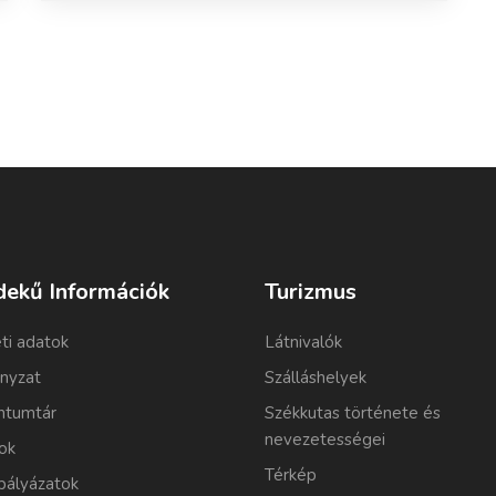
dekű Információk
Turizmus
ti adatok
Látnivalók
nyzat
Szálláshelyek
tumtár
Székkutas története és
nevezetességei
ok
Térkép
pályázatok