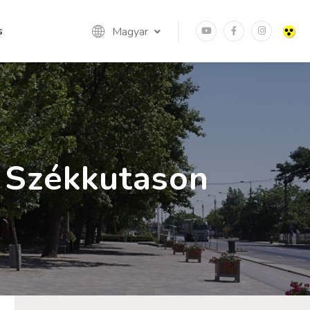
s
Magyar
k Székkutason