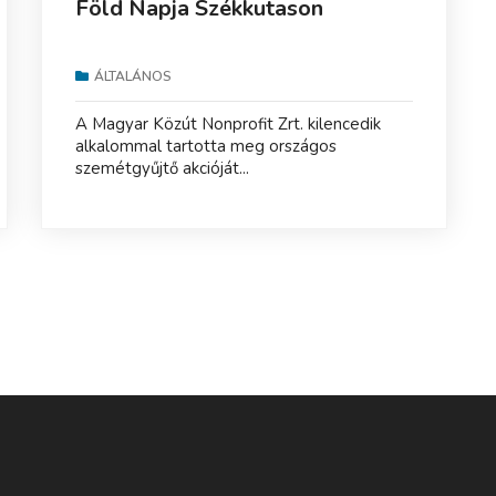
Föld Napja Székkutason
ÁLTALÁNOS
A Magyar Közút Nonprofit Zrt. kilencedik
alkalommal tartotta meg országos
szemétgyűjtő akcióját...