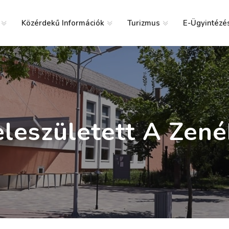
Közérdekű Információk
Turizmus
E-Ügyintézé
g
leszületett A Zen