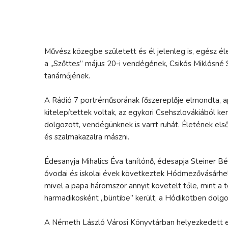
Művész közegbe született és él jelenleg is, egész éle
a „Szőttes” május 20-i vendégének, Csikós Miklósné St
tanárnőjének.
A Rádió 7 portréműsorának főszereplője elmondta, ap
kitelepítettek voltak, az egykori Csehszlovákiából k
dolgozott, vendégünknek is varrt ruhát. Életének első
és szalmakazalra mászni.
Édesanyja Mihalics Éva tanítónő, édesapja Steiner Bé
óvodai és iskolai évek következtek Hódmezővásárhely
mivel a papa háromszor annyit követelt tőle, mint 
harmadikosként „büntibe” került, a Hódikötben dolg
A Németh László Városi Könyvtárban helyezkedett el