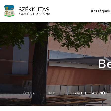
SZÉKKUTAS
Községünk
KÖZSÉG HONLAPJA
Elérhetősé
Be
FŐOLDAL
HÍREK
BELESZÜLETETT A ZENÉBE