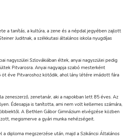
te a tanítás, a kultúra, a zene és a népdal jegyében zajlott
einer Juditnak, a székkutasi általános iskola nyugdíjas
ai nagyszülei Szlovákiában éltek, anyai nagyszülei pedig
erültek Pitvarosra. Anyai nagyapja szabó mesterként
 öt éve Pitvaroshoz kötődik, ahol lány létére imádott fára
la zeneszerző, zenetanár, aki a napokban lett 85 éves. Az
en. Édesapja is tanította, ami nem volt kellemes számára,
a többiektől. A Bethlen Gábor Gimnázium elvégzése közben
ozott, megismerve a gyári munka nehézségeit.
 a diploma megszerzése után, majd a Szikáncsi Általános