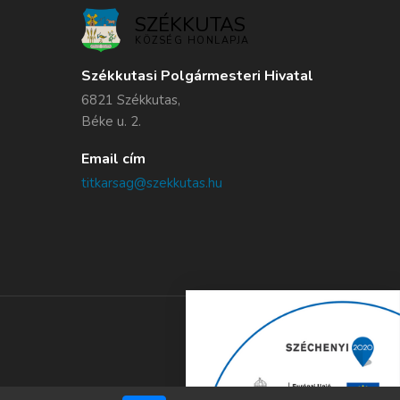
SZÉKKUTAS
KÖZSÉG HONLAPJA
Székkutasi Polgármesteri Hivatal
6821 Székkutas,
Béke u. 2.
Email cím
titkarsag@szekkutas.hu