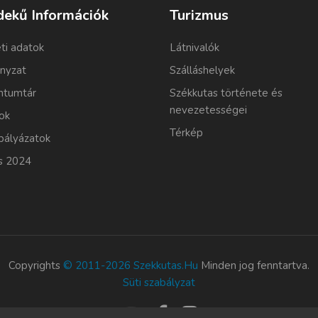
dekű Információk
Turizmus
ti adatok
Látnivalók
nyzat
Szálláshelyek
tumtár
Székkutas története és
nevezetességei
ok
Térkép
pályázatok
s 2024
Copyrights
© 2011-2026 Szekkutas.hu
Minden jog fenntartva.
Süti szabályzat