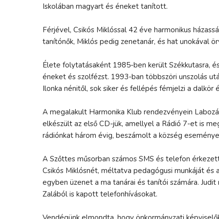
Iskolában magyart és éneket tanított.
Férjével, Csikós Miklóssal 42 éve harmonikus házass
tanítónők, Miklós pedig zenetanár, és hat unokával ö
Élete folytatásaként 1985-ben került Székkutasra, és
éneket és szolfézst. 1993-ban többszöri unszolás ut
Ilonka nénitől, sok siker és fellépés fémjelzi a dalkör 
A megalakult Harmonika Klub rendezvényein Labozár 
elkészült az első CD-jük, amellyel a Rádió 7-et is m
rádiónkat három évig, beszámolt a község eseményeir
A Szőttes műsorban számos SMS és telefon érkezett,
Csikós Miklósnét, méltatva pedagógusi munkáját és 
egyben üzenet a ma tanárai és tanítói számára. Judit
Zalából is kapott telefonhívásokat.
Vendégünk elmondta, hogy önkormányzati képviselőkén