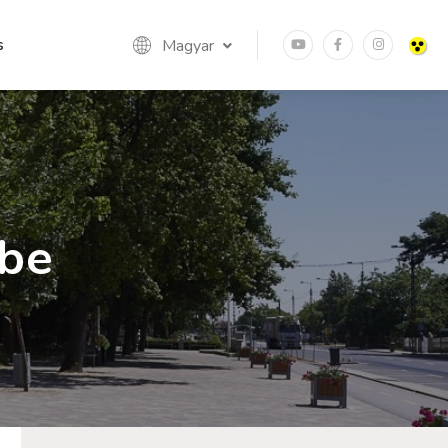
s
Magyar
ébe