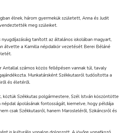
ágban élnek, három gyermekük született, Anna és Judit
rvendeztették meg szüleiket.
 nyugdíjazásáig tanított az általános iskolában magyart,
án átvette a Kamilla népdalkör vezetését Berei Béláné
életét.
Antallal számos közös fellépésen vannak túl, tavaly
egajándékozta. Munkatársként Székkutasról tudósította a
ől és életéről.
 köztük Székkutas polgármestere, Szél István köszöntötte
a népdal ápolásának fontosságát, kiemelve, hogy példája
 nem csak Székkutasról, hanem Marosleléről, Szikáncsról és
t is kulturális vonalon dolgozott. A jövőre vonatkozó