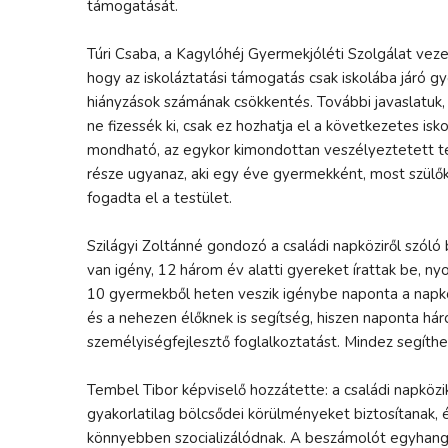
támogatását.
Túri Csaba, a Kagylóhéj Gyermekjóléti Szolgálat vez
hogy az iskoláztatási támogatás csak iskolába járó gye
hiányzások számának csökkentés. További javaslatuk,
ne fizessék ki, csak ez hozhatja el a következetes is
mondható, az egykor kimondottan veszélyeztetett tel
része ugyanaz, aki egy éve gyermekként, most szülők
fogadta el a testület.
Szilágyi Zoltánné gondozó a családi napköziről szól
van igény, 12 három év alatti gyereket írattak be, 
10 gyermekből heten veszik igénybe naponta a napközi
és a nehezen élőknek is segítség, hiszen naponta há
személyiségfejlesztő foglalkoztatást. Mindez segíthe
Tembel Tibor képviselő hozzátette: a családi napköz
gyakorlatilag bölcsődei körülményeket biztosítanak, 
könnyebben szocializálódnak. A beszámolót egyhang