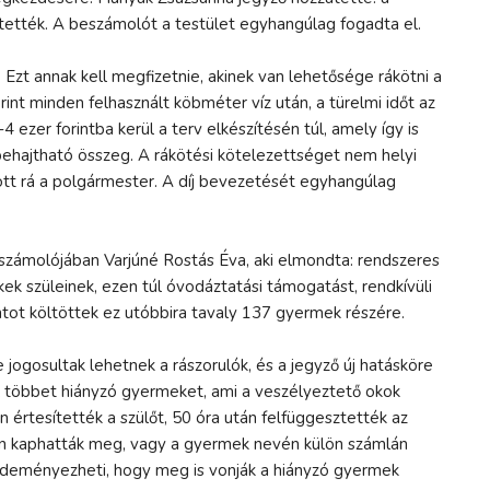
gtették. A beszámolót a testület egyhangúlag fogadta el.
 Ezt annak kell megfizetnie, akinek van lehetősége rákötni a
int minden felhasznált köbméter víz után, a türelmi időt az
 ezer forintba kerül a terv elkészítésén túl, amely így is
 behajtható összeg. A rákötési kötelezettséget nem helyi
tott rá a polgármester. A díj bevezetését egyhangúlag
számolójában Varjúné Rostás Éva, aki elmondta: rendszeres
 szüleinek, ezen túl óvodáztatási támogatást, rendkívüli
tot költöttek ez utóbbira tavaly 137 gyermek részére.
gosultak lehetnek a rászorulók, és a jegyző új hatásköre
l többet hiányzó gyermeket, ami a veszélyeztető okok
n értesítették a szülőt, 50 óra után felfüggesztették az
en kaphatták meg, vagy a gyermek nevén külön számlán
kezdeményezheti, hogy meg is vonják a hiányzó gyermek