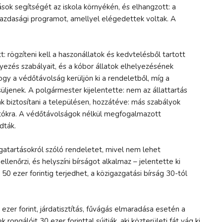
ok segítségét az iskola környékén, és elhangzott: a
azdasági programot, amellyel elégedettek voltak. A
: rögzíteni kell a haszonállatok és kedvtelésből tartott
lyezés szabályait, és a kóbor állatok elhelyezésének
ogy a védőtávolság kerüljön ki a rendeletből, míg a
ljenek. A polgármester kijelentette: nem az állattartás
ák biztosítani a településen, hozzátéve: más szabályok
rtókra. A védőtávolságok nélkül megfogalmazott
dták.
gatartásokról szóló rendeletet, mivel nem lehet
lenőrzi, és helyszíni bírságot alkalmaz – jelentette ki
50 ezer forintig terjedhet, a közigazgatási bírság 30-tól
ezer forint, járdatisztítás, fűvágás elmaradása esetén a
rongálóit 30 ezer forinttal sújtják, aki közterületi fát vág ki