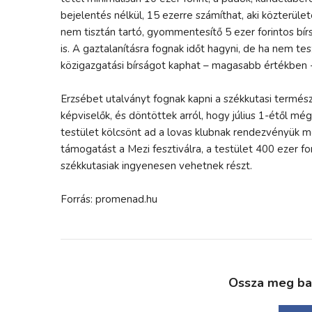
bejelentés nélkül, 15 ezerre számíthat, aki közterülete
nem tisztán tartó, gyommentesítő 5 ezer forintos bír
is. A gaztalanításra fognak időt hagyni, de ha nem tesz
közigazgatási bírságot kaphat – magasabb értékben -,
Erzsébet utalványt fognak kapni a székkutasi termés
képviselők, és döntöttek arról, hogy július 1-étől mé
testület kölcsönt ad a lovas klubnak rendezvényük me
támogatást a Mezi fesztiválra, a testület 400 ezer f
székkutasiak ingyenesen vehetnek részt.
Forrás: promenad.hu
Ossza meg bará