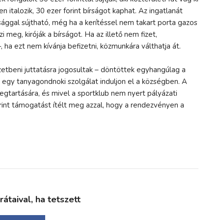
n italozik, 30 ezer forint bírságot kaphat. Az ingatlanát
sággal sújtható, még ha a kerítéssel nem takart porta gazos
i meg, kiróják a bírságot. Ha az illető nem fizet,
 ha ezt nem kívánja befizetni, közmunkára válthatja át.
zetbeni juttatásra jogosultak – döntöttek egyhangúlag a
g egy tanyagondnoki szolgálat induljon el a községben. A
gtartására, és mivel a sportklub nem nyert pályázati
orint támogatást ítélt meg azzal, hogy a rendezvényen a
taival, ha tetszett