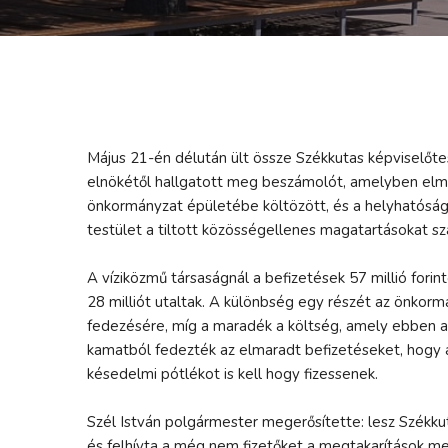
Május 21-én délután ült össze Székkutas képviselőtes
elnökétől hallgatott meg beszámolót, amelyben elmon
önkormányzat épületébe költözött, és a helyhatóság f
testület a tiltott közösségellenes magatartásokat sz
A víziközmű társaságnál a befizetések 57 millió forint
28 milliót utaltak. A különbség egy részét az önkormá
fedezésére, míg a maradék a költség, amely ebben a
kamatból fedezték az elmaradt befizetéseket, hogy a
késedelmi pótlékot is kell hogy fizessenek.
Szél István polgármester megerősítette: lesz Székkut
és felhívta a még nem fizetőket a megtakarítások m