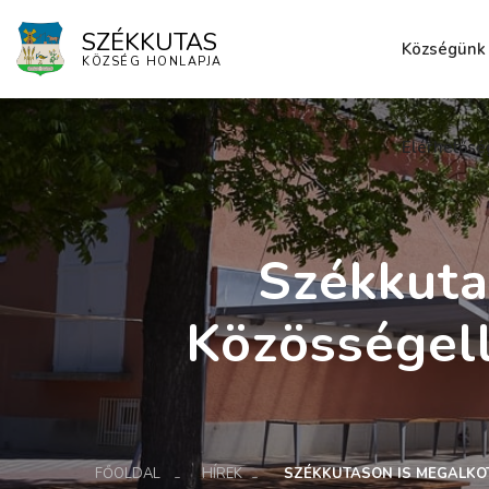
SZÉKKUTAS
Községünk
KÖZSÉG HONLAPJA
Elérhetősé
Székkuta
Közösségel
FŐOLDAL
HÍREK
SZÉKKUTASON IS MEGALKO