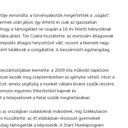
etője elmondta: a törvényalkotók megértették a „súgást”,
rmek után járjon, így érhető el csak az igazolatlan
 hogy a támogatást ne csupán a 16 év feletti hiányzóknak
kolába járást. Túri Csaba hozzátette: az esetszám átlagosnak
epülés átlagos helyzetűvé vált, viszont a kliensek nagy
ént találkozik a szolgálattal. A beszámolót egyhangúlag
ó beszámolójában kiemelte: a 2009 óta működő napközire
nyolcan kezdik meg szeptemberben az igénybe vételt. Most a
t, amely segítség a munkát vállalni kívánó szülők részére,
romszor ingyenes étkeztetést kapnak és
t a településnek a fiatal szülők megtartásában.
ik az országban családoknál működnek, míg Székkutason
és hozzátette: az itt ellátásban részesült gyermekek
úlag támogatták a képviselők. A Start Munkaprogram