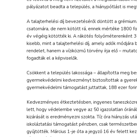
pályázatot beadta a település, a hiánypótlást is me
A talajterhelési díj bevezetéséről döntött a grémium.
csatornára, de nem kötött rá, ennek mértéke 1800 for
év végéig kötötték ki. A rákötés folyóméterenként 3-4
kisebb, mint a talajterhelési díj, amely adók módjára
rendelet, hanem a víziközmű törvény írja elő – muta
fogadták el a képviselők.
Csökkent a település lakossága – állapította meg be
gyermekvédelmi kedvezményt biztosítottak a gyerekek
gyermekvédelmi támogatást juttattak, 188 ezer forin
Kedvezményes étkeztetésben, ingyenes taneszközre jo
lett, hogy védelembe vegye az 50 igazolatlan óráná
kizárását is eredményezni szokta. Tíz óra hiányzás utá
iskoláztatási támogatást pénzben, csak természetb
gyűjtötték. Március 1-je óta a jegyző 16 év felett 