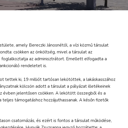
tülete, amely Bereczki Jánosnétól, a vízi közmű társulat
dta: csökken az önköltség, mivel a társulat az
oglalkoztatja az adminisztrátort. Emellett elfogadta a
ankcionáló rendeletet is.
ot tettek ki, 19 milliót tartósan lekötöttek, a lakáskasszához
nyzatnak kölcsön adott a társulat a pályázat illetékeinek
z évben jelentősen csökken. A lekötött összegből és a
 teljes támogatáshoz hozzájuthassanak. A későn fizetők
ason csatornázás, és ezért is fontos a társulat működése,
egkezdésére. Hunyák Zsuzsanna jegyző hozzátette: a