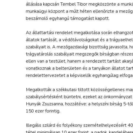
állásása kapcsán Tembel Tibor megköszönte a munkás
munkaügyi központ a múlt héten ellenőrizte a mezőg
beszámoló egyhangú támogatást kapott.
Az állattartási rendelet megalkotása során elhangzott
állatok tartását, a védőtávolságokat és a trágyaelhe
szabályait is. A mezőgazdasági bizottság javasolta, h
trágyatárolás szabályait megszegők bírságban részesü
ellen van a testület, hanem a rendezett tartást akarj
vonatkoznak a belterületen és a tanyákon állatot ta
rendelettervezetet a képviselők egyhangúlag elfoga
Megalkották a székkutasi tiltott közösségellenes ma
szabálysértésként büntetni, ezeket az önkormányzat el
Hunyák Zsuzsanna, hozzátéve: a helyszíni bírság 5-től 
150 ezer forintig.
Illegális szilárd és folyékony szemételhelyezésért 40 
tétel minimálisan 10 ezer forint, a padok, kandeláberek 