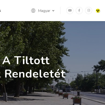
s
Magyar
A Tiltott
 Rendeletét