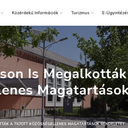
Közérdekű Információk
Turizmus
E-Ügyintézé
g
son Is Megalkották 
lenes Magatartások
TTÁK A TILTOTT KÖZÖSSÉGELLENES MAGATARTÁSOK RENDELETÉT