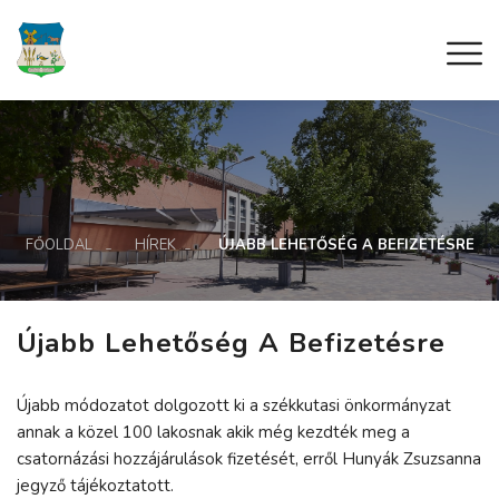
FŐOLDAL
HÍREK
ÚJABB LEHETŐSÉG A BEFIZETÉSRE
Újabb Lehetőség A Befizetésre
Újabb módozatot dolgozott ki a székkutasi önkormányzat
annak a közel 100 lakosnak akik még kezdték meg a
csatornázási hozzájárulások fizetését, erről Hunyák Zsuzsanna
jegyző tájékoztatott.