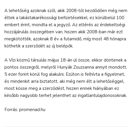
A lehetőség azoknak szól, akik 2008-tól kezdődően még nem
éltek a lakástakarékossági befizetésekkel, ez körülbelül 100
embert érint, mondta el a jegyző. Az eltérés az érdekeltségi
hozzájárulás összegében van, hiszen akik 2008-ban már ezt
megkötötték, azoknak 8 év a futamidő, míg most 48 hónapra
köthetik a szerződét az új belépők.
A Vízi közmű társulás május 18-án ül össze, ekkor döntenek a
pontos összegről, melyről Hunyák Zsuzsanna annyit mondott,
5 ezer forint körül fog alakulni. Ezúton is felhívta a figyelmet,
és mindenkit arra biztatott, aki még nem élt a lehetőséggel,
most kösse meg a szerződést, hiszen ennek hiányában ez
később nagyobb terhet jelenthet az ingatlantulajdonosoknak.
Forrás: promenad.hu