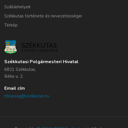
Szálláshelyek
Székkutas története és nevezetességei
Térkép
SZÉKKUTAS
KÖZSÉG HONLAPJA
Székkutasi Polgármesteri Hivatal
6821 Székkutas,
Béke u. 2.
Email cím
titkarsag@szekkutas.hu