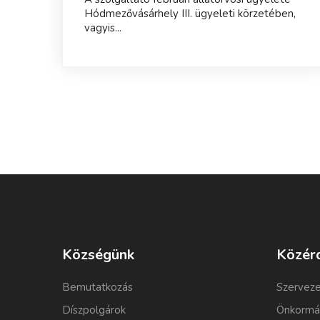
Hódmezővásárhely III. ügyeleti körzetében,
vagyis...
Községünk
Közér
Bemutatkozás
Szerveze
Díszpolgárok
Önkormá