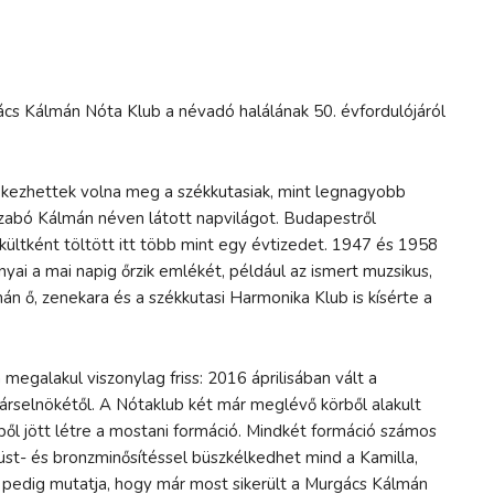
cs Kálmán Nóta Klub a névadó halálának 50. évfordulójáról
kezhettek volna meg a székkutasiak, mint legnagyobb
zabó Kálmán néven látott napvilágot. Budapestről
kültként töltött itt több mint egy évtizedet. 1947 és 1958
ányai a mai napig őrzik emlékét, például az ismert muzsikus,
amán ő, zenekara és a székkutasi Harmonika Klub is kísérte a
egalakul viszonylag friss: 2016 áprilisában vált a
társelnökétől. A Nótaklub két már meglévő körből alakult
ől jött létre a mostani formáció. Mindkét formáció számos
üst- és bronzminősítéssel büszkélkedhet mind a Kamilla,
 pedig mutatja, hogy már most sikerült a Murgács Kálmán