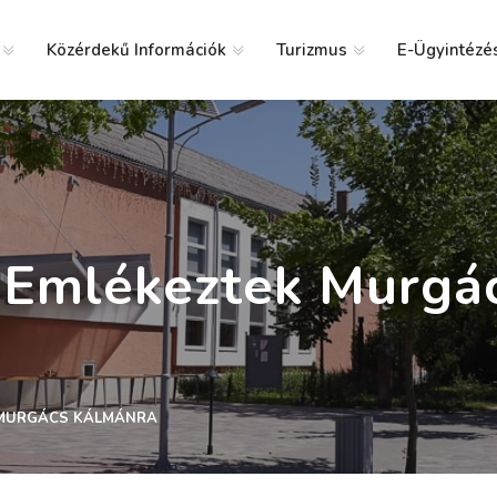
Közérdekű Információk
Turizmus
E-Ügyintézé
g
 Emlékeztek Murgá
 MURGÁCS KÁLMÁNRA