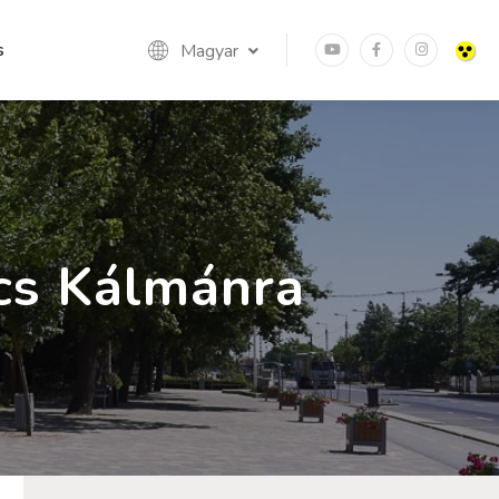
s
Magyar
cs Kálmánra