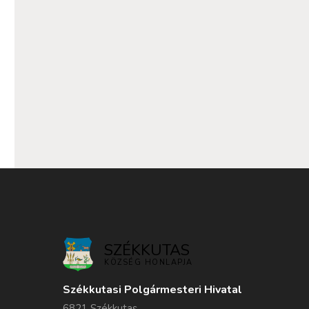
SZÉKKUTAS
KÖZSÉG HONLAPJA
Székkutasi Polgármesteri Hivatal
6821 Székkutas,