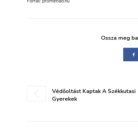
Forrás: promenad.hu
Ossza meg bará
Védőoltást Kaptak A Székkutasi
Gyerekek