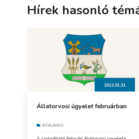
Hírek hasonló tém
2013.01.31
Állatorvosi ügyelet februárban
ÁLTALÁNOS
A szolgáltató februári állatorvosi ügyelete