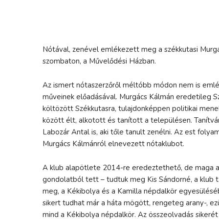
Nótával, zenével emlékezett meg a székkutasi Murgá
szombaton, a Művelődési Házban.
Az ismert nótaszerzőről méltóbb módon nem is emlé
műveinek előadásával. Murgács Kálmán eredetileg S
költözött Székkutasra, tulajdonképpen politikai mene
között élt, alkotott és tanított a településen. Tanítv
Labozár Antal is, aki tőle tanult zenélni. Az est foly
Murgács Kálmánról elnevezett nótaklubot.
A klub alapötlete 2014-re eredeztethető, de maga a m
gondolatból tett – tudtuk meg Kis Sándorné, a klub 
meg, a Kékibolya és a Kamilla népdalkör egyesüléséb
sikert tudhat már a háta mögött, rengeteg arany-, ez
mind a Kékibolya népdalkör. Az összeolvadás sikerét