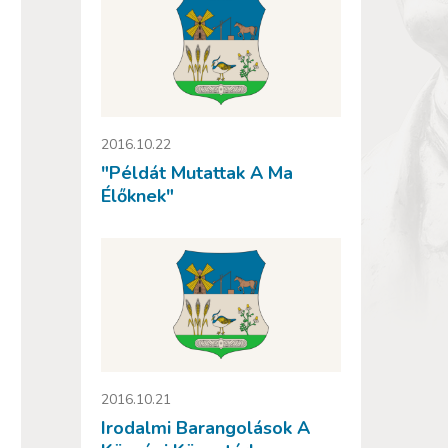
2016.10.22
"Példát Mutattak A Ma
Élőknek"
2016.10.21
Irodalmi Barangolások A