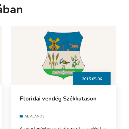
ában
2015.05.06
Floridai vendég Székkutason
ÁLTALÁNOS
Az idei tanévben is ellátogatott a székkutasi