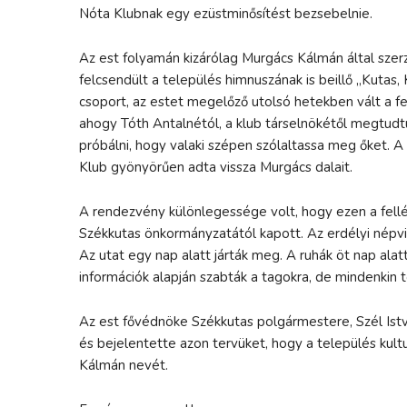
Nóta Klubnak egy ezüstminősítést bezsebelnie.
Az est folyamán kizárólag Murgács Kálmán által szer
felcsendült a település himnuszának is beillő „Kutas
csoport, az estet megelőző utolsó hetekben vált a fel
ahogy Tóth Antalnétól, a klub társelnökétől megtudtu
próbálni, hogy valaki szépen szólaltassa meg őket. 
Klub gyönyörűen adta vissza Murgács dalait.
A rendezvény különlegessége volt, hogy ezen a fell
Székkutas önkormányzatától kapott. Az erdélyi népv
Az utat egy nap alatt járták meg. A ruhák öt nap alatt
információk alapján szabták a tagokra, de mindenkin 
Az est fővédnöke Székkutas polgármestere, Szél Istvá
és bejelentette azon tervüket, hogy a település kult
Kálmán nevét.