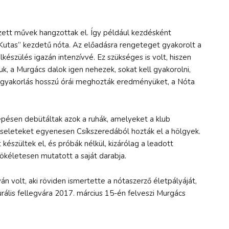
zett művek hangzottak el. Így például kezdésként
, Kutas” kezdetű nóta. Az előadásra rengeteget gyakorolt a
készülés igazán intenzívvé. Ez szükséges is volt, hiszen
k, a Murgács dalok igen nehezek, sokat kell gyakorolni,
A gyakorlás hosszú órái meghozták eredményüket, a Nóta
épésen debütáltak azok a ruhák, amelyeket a klub
iseleteket egyenesen Csíkszeredából hozták el a hölgyek.
 készültek el, és próbák nélkül, kizárólag a leadott
tökéletesen mutatott a saját darabja.
n volt, aki röviden ismertette a nótaszerző életpályáját,
urális fellegvára 2017. március 15-én felveszi Murgács