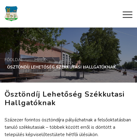
FŐOLDAL
HÍREK
ÖSZTÖNDÍJ LEHETŐSÉG SZÉKKUTASI HALLGATÓKNAK
Ösztöndíj Lehetőség Székkutasi
Hallgatóknak
Százezer forintos ösztöndíjra pályázhatnak a felsőoktatásban
tanuló székkutasiak – többek között erről is döntött a
település képviselőtestülete hétfői ülésükön.