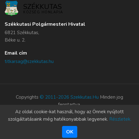
SZÉKKUTAS
KÖZSÉG HONLAPJA
Székkutasi Polgármesteri Hivatal
6821 Székkutas,
Béke u. 2.
Email cím
titkarsag@szekkutas.hu
Copyrights
© 2011-2026 Szekkutas.hu
Minden jog
fenntartva.
Az oldal cookie-kat használ, hogy az Önnek nyújtott
Süti szabályzat
szolgáltatásaink még hatékonyabbak legyenek.
Részletek.
OK