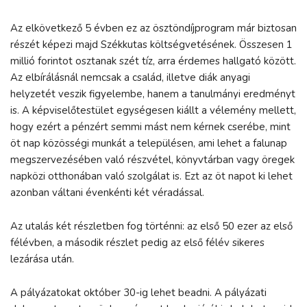
Az elkövetkező 5 évben ez az ösztöndíjprogram már biztosan
részét képezi majd Székkutas költségvetésének. Összesen 1
millió forintot osztanak szét tíz, arra érdemes hallgató között.
Az elbírálásnál nemcsak a család, illetve diák anyagi
helyzetét veszik figyelembe, hanem a tanulmányi eredményt
is. A képviselőtestület egységesen kiállt a vélemény mellett,
hogy ezért a pénzért semmi mást nem kérnek cserébe, mint
öt nap közösségi munkát a településen, ami lehet a falunap
megszervezésében való részvétel, könyvtárban vagy öregek
napközi otthonában való szolgálat is. Ezt az öt napot ki lehet
azonban váltani évenkénti két véradással.
Az utalás két részletben fog történni: az első 50 ezer az első
félévben, a második részlet pedig az első félév sikeres
lezárása után.
A pályázatokat október 30-ig lehet beadni. A pályázati