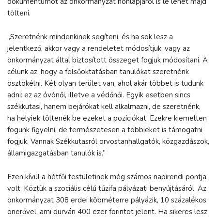
dokumentumot az önkormányzat honlapjáról is le lehet majd
tölteni.
„Szeretnénk mindenkinek segíteni, és ha sok lesz a
jelentkező, akkor vagy a rendeletet módosítjuk, vagy az
önkormányzat által biztosított összeget fogjuk módosítani. A
célunk az, hogy a felsőoktatásban tanulókat szeretnénk
ösztökélni. Két olyan terület van, ahol akár többet is tudunk
adni: ez az óvónői, illetve a védőnői. Egyik esetben sincs
székkutasi, hanem bejárókat kell alkalmazni, de szeretnénk,
ha helyiek töltenék be ezeket a pozíciókat. Ezekre kiemelten
fogunk figyelni, de természetesen a többieket is támogatni
fogjuk. Vannak Székkutasról orvostanhallgatók, közgazdászok,
államigazgatásban tanulók is.”
Ezen kívül a hétfői testületinek még számos napirendi pontja
volt. Köztük a szociális célú tűzifa pályázati benyújtásáról. Az
önkormányzat 308 erdei köbméterre pályázik, 10 százalékos
önerővel, ami durván 400 ezer forintot jelent. Ha sikeres lesz