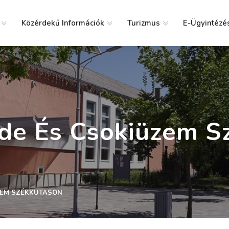
Közérdekű Információk
Turizmus
E-Ügyintézé
g
zde És Csokiüzem S
ZEM SZÉKKUTASON