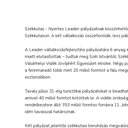
Székkutas - Nyertes Leader-pályázatnak köszönhetőe
Székkutason. A két vállalkozás összefonódik, lesz pál
A Leader vállalkozásfejlesztési pályázatára 6 anyag 
miatt elutasítottak – tudtuk meg Szél Istvántól, Sz
Vásárhelyi Vidék Jövőjéért Egyesület elnöke. Négy p
a fennmaradó több mint 20 millió forintot a falu megú
esztendőben.
Tavaly július 31-éig turisztikai pályázatokat is beadha
amivel 40 millió forintot kötöttek le. A vidéki örök
rendelkezésre álló 353 millió forintos forrásra 11 „k
idén tavasszal határoznak.
Két pályázat jelentős székkutasi beruházás megvalósít