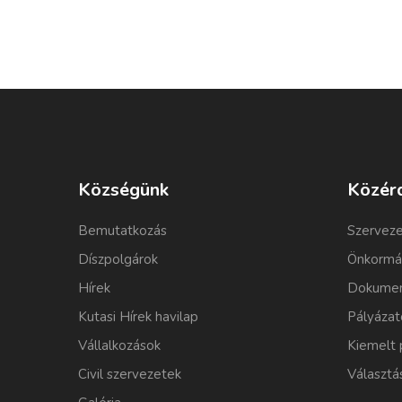
Községünk
Közér
Bemutatkozás
Szerveze
Díszpolgárok
Önkormá
Hírek
Dokumen
Kutasi Hírek havilap
Pályázat
Vállalkozások
Kiemelt 
Civil szervezetek
Választá