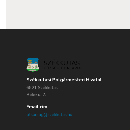
SZÉKKUTAS
KÖZSÉG HONLAPJA
Székkutasi Polgármesteri Hivatal
6821 Székkutas,
Béke u. 2.
Email cím
titkarsag@szekkutas.hu