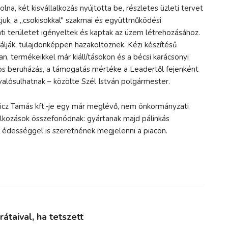
, két kisvállalkozás nyújtotta be, részletes üzleti tervet
juk, a „csokisokkal" szakmai és együttműködési
ti területet igényeltek és kaptak az üzem létrehozásához.
lják, tulajdonképpen hazaköltöznek. Kézi készítésű
, termékeikkel már kiállításokon és a bécsi karácsonyi
ntos beruházás, a támogatás mértéke a Leadertől fejenként
valósulhatnak – közölte Szél István polgármester.
slicz Tamás kft.-je egy már meglévő, nem önkormányzati
llalkozások összefonódnak: gyártanak majd pálinkás
 édességgel is szeretnének megjelenni a piacon.
taival, ha tetszett