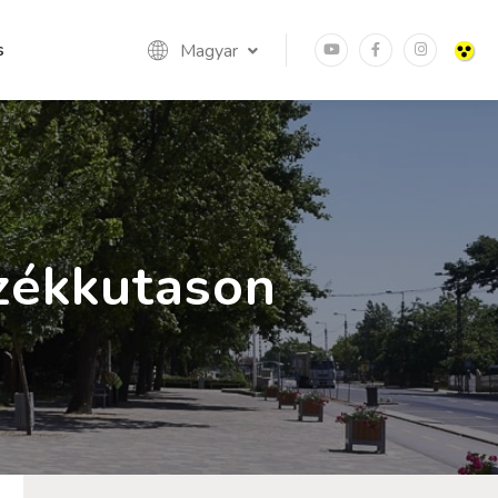
s
Magyar
zékkutason