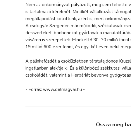
Nem az önkormányzat pályázott, meg sem tehette volna
is tartalmazó kérelmét. Mindkét vállalkozást támogat
megállapodást kötöttünk, azért is, mert önkormányza
A csokigyár Szegeden már működik, székkutasiak csiná
desszerteket, bonbonokat gyártanak a manufaktúrában
vásáron is szerepeltek. Mindkettő 30–30 millió fori
19 millió 600 ezer forint, és egy–két éven belül meg
A pálinkafőzdét a csokiüzletben társtulajdonos Kruz
ingatlanban alakítja ki. És a különböző székkutasi vá
csokoládét, valamint a Herbáriát bevonva gyógyteás
- Forrás: www.delmagyar.hu -
Ossza meg bará