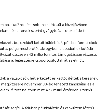
n pálinkafőzde és csokiüzem létesül a közeljövőben
inkás – és a tervek szerint gyógyteás – csokoládé is.
érkezett be, ezekből kettőt különböző, például formai okok
ékkutas polgármesterétől, aki egyben a Leaderhez kötődő
ályázat összesen 42 millió forintos támogatásban részesül,
jítására, fejlesztésre csoportosítottak át az elmúlt
ttak a vállalkozók, hét érkezett és kettőt ítéltek sikeresnek,
ség megőrzésére november 30-áig lehetett kandidálni, és a
érelem" futott be, több mint 472 millió értékben. Ezekről
ását segíti. A faluban pálinkafőzde és csokiüzem létesül. –