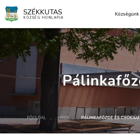
SZÉKKUTAS
Községünk
KÖZSÉG HONLAPJA
Elérhetősé
Pálinkafő
FŐOLDAL
HÍREK
PÁLINKAFŐZDE ÉS CSOKIÜ