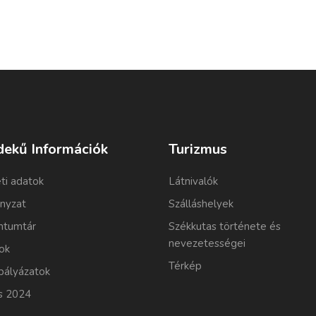
dekű Információk
Turizmus
ti adatok
Látnivalók
nyzat
Szálláshelyek
tumtár
Székkutas története és
nevezetességei
ok
Térkép
pályázatok
s 2024