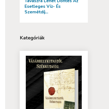
Tavaszra Lehet Döntés Az
Esetleges Víz- És
Szemétdíj...
Kategóriák