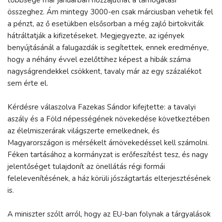
összeghez. Ám mintegy 3000-en csak márciusban vehetik fel
a pénzt, az ő esetükben elsősorban a még zajló birtokviták
hátráltatják a kifizetéseket. Megjegyezte, az igények
benyújtásánál a falugazdák is segítettek, ennek eredménye,
hogy a néhány évvel ezelőttihez képest a hibák száma
nagyságrendekkel csökkent, tavaly már az egy százalékot
sem érte el.
Kérdésre válaszolva Fazekas Sándor kifejtette: a tavalyi
aszály és a Föld népességének növekedése következtében
az élelmiszerárak világszerte emelkednek, és
Magyarországon is mérsékelt árnövekedéssel kell számolni.
Féken tartásához a kormányzat is erőfeszítést tesz, és nagy
jelentőséget tulajdonít az önellátás régi formái
felelevenítésének, a ház körüli jószágtartás elterjesztésének
is.
A miniszter szólt arról, hogy az EU-ban folynak a tárgyalások