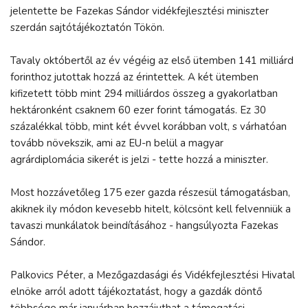
jelentette be Fazekas Sándor vidékfejlesztési miniszter
szerdán sajtótájékoztatón Tökön.
Tavaly októbertől az év végéig az első ütemben 141 milliárd
forinthoz jutottak hozzá az érintettek. A két ütemben
kifizetett több mint 294 milliárdos összeg a gyakorlatban
hektáronként csaknem 60 ezer forint támogatás. Ez 30
százalékkal több, mint két évvel korábban volt, s várhatóan
tovább növekszik, ami az EU-n belül a magyar
agrárdiplomácia sikerét is jelzi - tette hozzá a miniszter.
Most hozzávetőleg 175 ezer gazda részesül támogatásban,
akiknek ily módon kevesebb hitelt, kölcsönt kell felvenniük a
tavaszi munkálatok beindításához - hangsúlyozta Fazekas
Sándor.
Palkovics Péter, a Mezőgazdasági és Vidékfejlesztési Hivatal
elnöke arról adott tájékoztatást, hogy a gazdák döntő
többsége már januárban hozzájuthat a támogatási