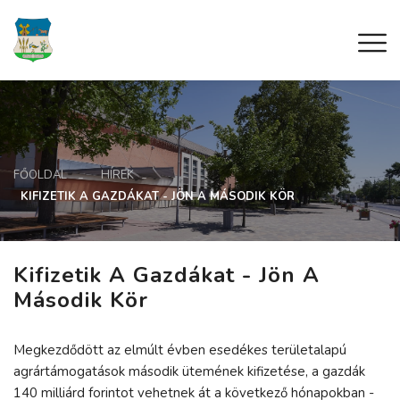
FŐOLDAL
HÍREK
KIFIZETIK A GAZDÁKAT - JÖN A MÁSODIK KÖR
Kifizetik A Gazdákat - Jön A
Második Kör
Megkezdődött az elmúlt évben esedékes területalapú
agrártámogatások második ütemének kifizetése, a gazdák
140 milliárd forintot vehetnek át a következő hónapokban -