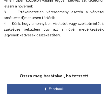
Amennyiben közbejön valami, legyen kedves azt telefonon
jelezni a nővérnek.
3. Értékelhetetlen véreredmény esetén a vérvétel
ismétlése díjmentesen történik.
4. Kérik, hogy amennyiben vizeletet vagy székletmintát is
szükséges beküldeni, úgy azt a nővér megérkezéséig
legyenek kedvesek összekészíteni.
Ossza meg barátaival, ha tetszett
Facebook