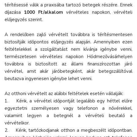
térítésessé válik a praxisába tartozó betegek részére. Ennek
díjazása
1000 Ft/alkalom
vérvételes napokon, vérvételi
előjegyzés szerint.
A rendelőben zajló vérvételt továbbra is térítésmentesen
biztosítják időpontos előjegyzés alapján. Amennyiben ezen
feltételekkel a szolgáltatást nem kívánja igénybe venni,
természetesen vérvételes napokon Hódmezővásárhelyen
továbbra is biztosított az állami finanszírozottan járó
vérvétel, amit akár járóbetegként, akár betegszállítóval
beutazva ingyenesen igénybe lehet venni.
Az otthoni vérvételt az alábbi feltételek esetén vállalják:
1. Kérik, a vérvétel időpontját legalább egy héttel előre
egyeztetni személyesen vagy telefonon a nővérekkel,
valamint legyen a betegnél a vérvételi beutaló a
vérvételkor.
2. Kérik, tartózkodjanak otthon a megbeszélt időpontban.