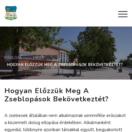
FŐOLDAL
HÍREK
HOGYAN ELŐZZÜK MEG A ZSEBLOPÁSOK BEKÖVETKEZTÉT?
Hogyan Előzzük Meg A
Zseblopások Bekövetkeztét?
A zsebesek általában nem alkalmaznak semmiféle erőszakot
a kiszemelt dolog ellopása érdekében. Alkalmanként
egyedül, többnyire azonban társakkal együtt, begyakorlott