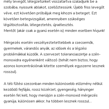
mély levegőt, lélegzetünket visszatartva szaladjunk be a
szobába, nyissunk ablakot, szellőztessünk. Újabb friss levegőt
véve, ezt követően próbáljuk meg kihozni a beteget. Ezt
követően betegvizsgálat, amennyiben szükséges
légútbiztosítás, lélegeztetés, újraélesztés.
Mentőt (akár csak a gyanú esetén is) minden esetben hívjunk!
Mérgezés esetén veszélyeztetettebbek a csecsemők,
gyermekek, várandós anyák, az idősek és a légzési
problémákkal küzdők. A szervezet toleranciaszintje a szén-
monoxidra egyénenként változó (tehát nem biztos, hogy
azonos koncentrációnak kitette személyek egyszerre lesznek
rosszul).
A téli fűtési szezonban minden különösebb előzmény nélkül
kezdődő fejfájás, rossz közérzet, gyengeség, hányinger
esetén fel kell, hogy merüljön a szén-monoxid mérgezés
gyanúja, különösen akkor, ha többen lesznek rosszul…