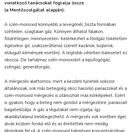
vonatkozó tanácsokat foglalja össze
(a Mentőszolgálat alapján):
A szén-monoxid könnyebb a levegőnél, tiszta formában
színtelen, szagtalan gáz. Könnyen áthatol falakon,
földrétegen, mennyezeten. Keletkezhet a földgáz tökéletlen
égésekor (pl. szakszerűtlenül szerelt kazánok, bojlerok,
eldugult kémények esetén). A legtöbb véletlen balesetet ez
okozza. De tartalmaz szén-monoxidot a kipufogógáz,
széngáz, generátorgáz.
A mérgezés alattomos, mert a kezdeti tünetek sokszor
általánosak, sok más betegség okoz hasonló panaszokat és a
szén-monoxid mérgezés is utánozhat más kórképeket. Ezért
is gyakori, hogy a beteg nem gondol a mérgezésre, panaszait
bagatellizálja. A gáz a légutakat nem izgatja, így
akadálytalanul belélegezhető. A mérgezés sok esetben éjjel,
alvás közben fordul elő és az érintettek nem mindig
ébrednek fel rá. A szén-monoxid bármilyen koncentrációban