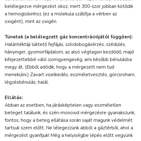
belélegezve mérgezést okoz, mert 300-szor jobban kötődik
a hemoglobinhoz (ez a molekula szállítja a vérben az
oxigént), mint az oxigén.
Tünetek (a belélegzett gáz koncentrációjától függően):
Halántéktáji lüktető fejfájás, szívdobogásérzés, szédülés,
hányinger, gyomorfájdalom, az alsó végtagon kezdődő, majd
kifejezettebbé váló izomgyengeség, ami később bénulásba
megy át. (Ebből adódik, hogy a mérgezett nem tud
menekülni.) Zavart viselkedés, eszméletvesztés, görcsroham,
légzésbénulás, halál.
Ellátás:
Abban az esetben, ha járásképtelen vagy eszméletlen
beteget találunk, és szén-monoxid mérgezésre gyanakszunk,
fontos, hogy a beteg ellátása során saját magunk védelmét
tartsuk szem előtt. Ne lélegezzünk abból a gáztérből, ahol a
mérgezést gyanítjuk! Még a helyiségbe lépés előtt vegyünk