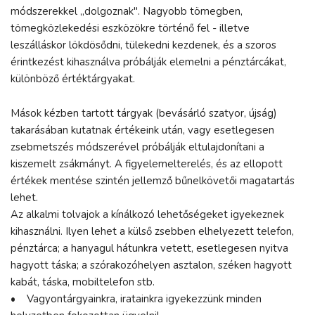
módszerekkel „dolgoznak". Nagyobb tömegben,
tömegközlekedési eszközökre történő fel - illetve
leszálláskor lökdösődni, tülekedni kezdenek, és a szoros
érintkezést kihasználva próbálják elemelni a pénztárcákat,
különböző értéktárgyakat.
Mások kézben tartott tárgyak (bevásárló szatyor, újság)
takarásában kutatnak értékeink után, vagy esetlegesen
zsebmetszés módszerével próbálják eltulajdonítani a
kiszemelt zsákmányt. A figyelemelterelés, és az ellopott
értékek mentése szintén jellemző bűnelkövetői magatartás
lehet.
Az alkalmi tolvajok a kínálkozó lehetőségeket igyekeznek
kihasználni. Ilyen lehet a külső zsebben elhelyezett telefon,
pénztárca; a hanyagul hátunkra vetett, esetlegesen nyitva
hagyott táska; a szórakozóhelyen asztalon, széken hagyott
kabát, táska, mobiltelefon stb.
• Vagyontárgyainkra, iratainkra igyekezzünk minden