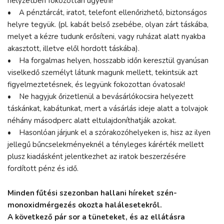
helyzetben fokozottan ügyelni!
• A pénztárcát, iratot, telefont ellenőrizhető, biztonságos
helyre tegyük. (pl. kabát belső zsebébe, olyan zárt táskába,
melyet a kézre tudunk erősíteni, vagy ruházat alatt nyakba
akasztott, illetve elől hordott táskába).
• Ha forgalmas helyen, hosszabb időn keresztül gyanúsan
viselkedő személyt látunk magunk mellett, tekintsük azt
figyelmeztetésnek, és legyünk fokozottan óvatosak!
• Ne hagyjuk őrizetlenül a bevásárlókocsira helyezett
táskánkat, kabátunkat, mert a vásárlás ideje alatt a tolvajok
néhány másodperc alatt eltulajdoníthatják azokat.
• Hasonlóan járjunk el a szórakozóhelyeken is, hisz az ilyen
jellegű bűncselekményeknél a tényleges kárérték mellett
plusz kiadásként jelentkezhet az iratok beszerzésére
fordított pénz és idő.
Minden fűtési szezonban hallani híreket szén-
monoxidmérgezés okozta halálesetekről.
A következő pár sor a tüneteket, és az ellátásra