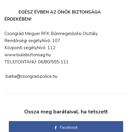
EGÉSZ ÉVBEN AZ ÖNÖK BIZTONSÁGA
ÉRDEKÉBEN!
Csongrád Megyei RFK Bűnmegelőzési Osztály
Rendőrségi segélyhívó: 107
Központi segélyhívó: 112
www.bulisbiztonsag.hu
TELEFONTANÚ: 06/80/555-111
barka@csongrad.police.hu
Ossza meg barátaival, ha tetszett
Facebook