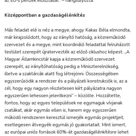
az EU-s pénzek elosztását” – hangsúlyozta.
Középpontban a gazdaságélénkítés
Más feladat elé is néz a megye, ahogy Kakas Béla elmondta,
már kirajzolódott, hogy az irányító hatóság, a közreműködő
szervezet és a megye, mint koordináló feladattal felruházott
testület szerepét újratervezték az előző ciklushoz képest. „A
Magyar Államkincstár kapja a közreműködő szervezet
szerepét, az irányítóhatóság pedig a Miniszterelnökség,
illetve a szaktárcák alatt fog létrejönni. Összességében
egyszerűsödik a rendszer és a pályázati konstrukciók is, az a
cél, hogy egy nagyon részletesen kiírt pályázatra nagyon
egyszerűen lehessen jelentkezni” – közölte. Hozzátette,
fontos, hogy az egyes települések ne egymaguk vívjanak
csatákat, akár egymás ellen is, hanem egy egyszerűen
működő rendszeren keresztül ismerjék egymás projektjeit,
esetlegesen átvegyék egymás jó gyakorlatait. Mint ismert,
az európai uniós források 60%-át gazdaságélénkítésre lehet