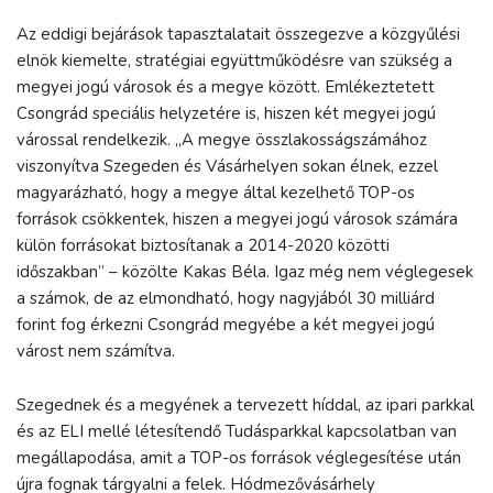
Az eddigi bejárások tapasztalatait összegezve a közgyűlési
elnök kiemelte, stratégiai együttműködésre van szükség a
megyei jogú városok és a megye között. Emlékeztetett
Csongrád speciális helyzetére is, hiszen két megyei jogú
várossal rendelkezik. „A megye összlakosságszámához
viszonyítva Szegeden és Vásárhelyen sokan élnek, ezzel
magyarázható, hogy a megye által kezelhető TOP-os
források csökkentek, hiszen a megyei jogú városok számára
külön forrásokat biztosítanak a 2014-2020 közötti
időszakban” – közölte Kakas Béla. Igaz még nem véglegesek
a számok, de az elmondható, hogy nagyjából 30 milliárd
forint fog érkezni Csongrád megyébe a két megyei jogú
várost nem számítva.
Szegednek és a megyének a tervezett híddal, az ipari parkkal
és az ELI mellé létesítendő Tudásparkkal kapcsolatban van
megállapodása, amit a TOP-os források véglegesítése után
újra fognak tárgyalni a felek. Hódmezővásárhely