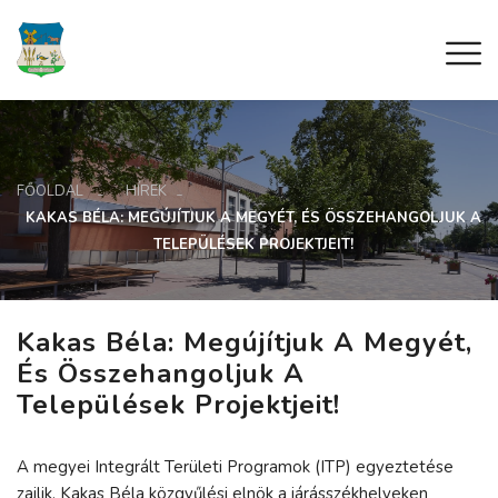
FŐOLDAL
HÍREK
KAKAS BÉLA: MEGÚJÍTJUK A MEGYÉT, ÉS ÖSSZEHANGOLJUK A
TELEPÜLÉSEK PROJEKTJEIT!
Kakas Béla: Megújítjuk A Megyét,
És Összehangoljuk A
Települések Projektjeit!
A megyei Integrált Területi Programok (ITP) egyeztetése
zajlik, Kakas Béla közgyűlési elnök a járásszékhelyeken