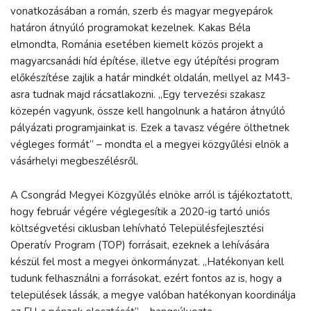
vonatkozásában a román, szerb és magyar megyepárok
határon átnyúló programokat kezelnek. Kakas Béla
elmondta, Románia esetében kiemelt közös projekt a
magyarcsanádi híd építése, illetve egy útépítési program
előkészítése zajlik a határ mindkét oldalán, mellyel az M43-
asra tudnak majd rácsatlakozni. „Egy tervezési szakasz
közepén vagyunk, össze kell hangolnunk a határon átnyúló
pályázati programjainkat is. Ezek a tavasz végére ölthetnek
végleges formát” – mondta el a megyei közgyűlési elnök a
vásárhelyi megbeszélésről.
A Csongrád Megyei Közgyűlés elnöke arról is tájékoztatott,
hogy február végére véglegesítik a 2020-ig tartó uniós
költségvetési ciklusban lehívható Településfejlesztési
Operatív Program (TOP) forrásait, ezeknek a lehívására
készül fel most a megyei önkormányzat. „Hatékonyan kell
tudunk felhasználni a forrásokat, ezért fontos az is, hogy a
települések lássák, a megye valóban hatékonyan koordinálja