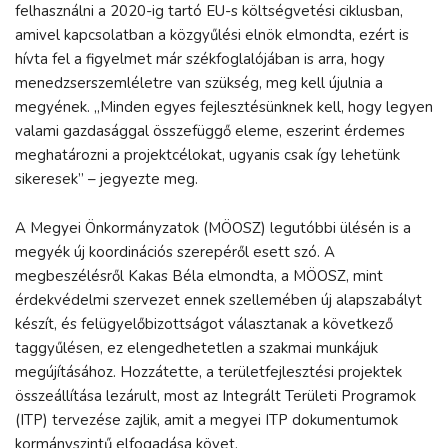
felhasználni a 2020-ig tartó EU-s költségvetési ciklusban,
amivel kapcsolatban a közgyűlési elnök elmondta, ezért is
hívta fel a figyelmet már székfoglalójában is arra, hogy
menedzserszemléletre van szükség, meg kell újulnia a
megyének. „Minden egyes fejlesztésünknek kell, hogy legyen
valami gazdasággal összefüggő eleme, eszerint érdemes
meghatározni a projektcélokat, ugyanis csak így lehetünk
sikeresek” – jegyezte meg.
A Megyei Önkormányzatok (MÖOSZ) legutóbbi ülésén is a
megyék új koordinációs szerepéről esett szó. A
megbeszélésről Kakas Béla elmondta, a MÖOSZ, mint
érdekvédelmi szervezet ennek szellemében új alapszabályt
készít, és felügyelőbizottságot választanak a következő
taggyűlésen, ez elengedhetetlen a szakmai munkájuk
megújításához. Hozzátette, a területfejlesztési projektek
összeállítása lezárult, most az Integrált Területi Programok
(ITP) tervezése zajlik, amit a megyei ITP dokumentumok
kormányszintű elfogadása követ.