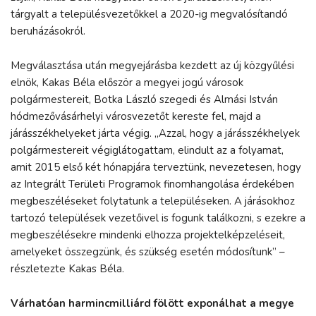
tárgyalt a településvezetőkkel a 2020-ig megvalósítandó
beruházásokról.
Megválasztása után megyejárásba kezdett az új közgyűlési
elnök, Kakas Béla először a megyei jogú városok
polgármestereit, Botka László szegedi és Almási István
hódmezővásárhelyi városvezetőt kereste fel, majd a
járásszékhelyeket járta végig. „Azzal, hogy a járásszékhelyek
polgármestereit végiglátogattam, elindult az a folyamat,
amit 2015 első két hónapjára terveztünk, nevezetesen, hogy
az Integrált Területi Programok finomhangolása érdekében
megbeszéléseket folytatunk a településeken. A járásokhoz
tartozó települések vezetőivel is fogunk találkozni, s ezekre a
megbeszélésekre mindenki elhozza projektelképzeléseit,
amelyeket összegzünk, és szükség esetén módosítunk” –
részletezte Kakas Béla.
Várhatóan harmincmilliárd fölött exponálhat a megye