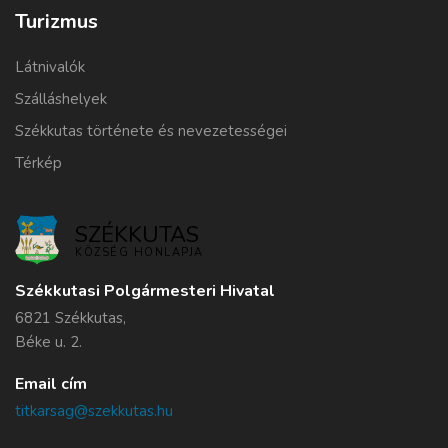
Turizmus
Látnivalók
Szálláshelyek
Székkutas története és nevezetességei
Térkép
SZÉKKUTAS
KÖZSÉG HONLAPJA
Székkutasi Polgármesteri Hivatal
6821 Székkutas,
Béke u. 2.
Email cím
titkarsag@szekkutas.hu