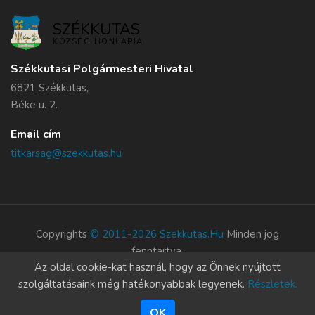
SZÉKKUTAS
KÖZSÉG HONLAPJA
Székkutasi Polgármesteri Hivatal
6821 Székkutas,
Béke u. 2.
Email cím
titkarsag@szekkutas.hu
Copyrights
© 2011-2026 Szekkutas.hu
Minden jog
fenntartva.
Az oldal cookie-kat használ, hogy az Önnek nyújtott
Süti szabályzat
szolgáltatásaink még hatékonyabbak legyenek.
Részletek.
OK