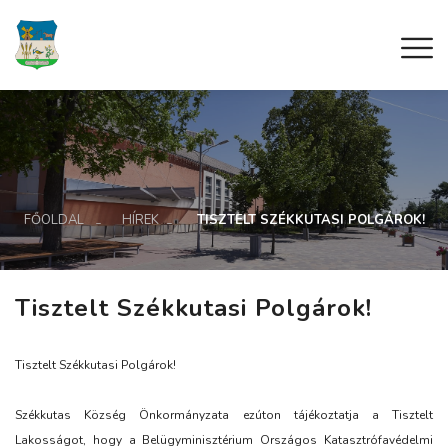
FŐOLDAL
HÍREK
TISZTELT SZÉKKUTASI POLGÁROK!
Tisztelt Székkutasi Polgárok!
Tisztelt Székkutasi Polgárok!
Székkutas Község Önkormányzata ezúton tájékoztatja a Tisztelt
Lakosságot, hogy a Belügyminisztérium Országos Katasztrófavédelmi