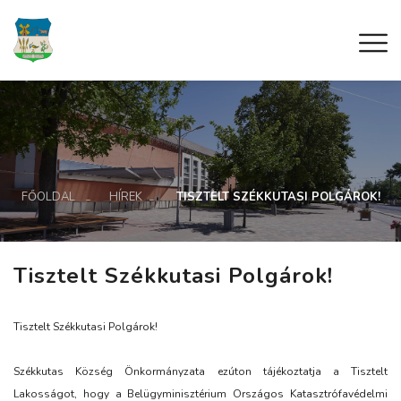
FŐOLDAL
HÍREK
TISZTELT SZÉKKUTASI POLGÁROK!
Tisztelt Székkutasi Polgárok!
Tisztelt Székkutasi Polgárok!
Székkutas Község Önkormányzata ezúton tájékoztatja a Tisztelt
Lakosságot, hogy a Belügyminisztérium Országos Katasztrófavédelmi