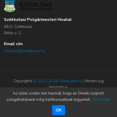
SZÉKKUTAS
KÖZSÉG HONLAPJA
Székkutasi Polgármesteri Hivatal
6821 Székkutas,
Béke u. 2.
Email cím
titkarsag@szekkutas.hu
Copyrights
© 2011-2026 Szekkutas.hu
Minden jog
fenntartva.
Az oldal cookie-kat használ, hogy az Önnek nyújtott
Süti szabályzat
szolgáltatásaink még hatékonyabbak legyenek.
Részletek.
OK