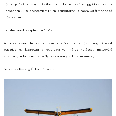
Főigazgatósága megbízásából légi kémiai szúnyoggyérítés lesz a
községben 2019. szeptember 12-én (csütörtökön) a napnyugtát megelőző
időszakban.
Tartaléknapok: szeptember 13-14.
Az irtás során felhasznált szer kizárólag a csípőszúnyog lárvákat
pusztítja el, kizárólag a rovarokra van káros hatással, melegvérű
állatokra, emberre nem veszélyes és a környezetet sem károsítja.
Székkutas Község Önkormányzata