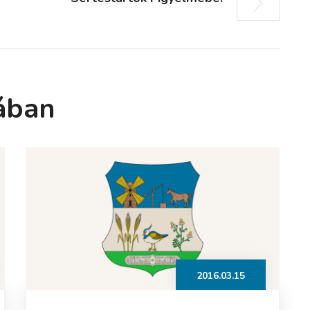
ában
2016.03.15