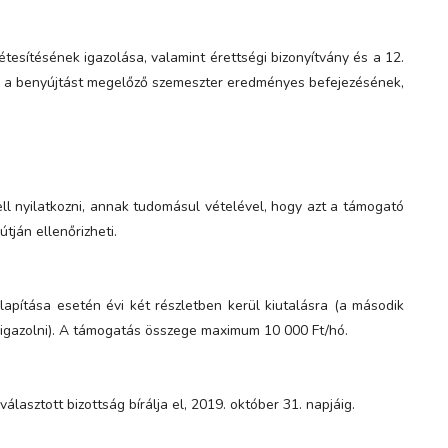
étesítésének igazolása, valamint érettségi bizonyítvány és a 12.
n a benyújtást megelőző szemeszter eredményes befejezésének,
ell nyilatkozni, annak tudomásul vételével, hogy azt a támogató
tján ellenőrizheti.
apítása esetén évi két részletben kerül kiutalásra (a második
l igazolni). A támogatás összege maximum 10 000 Ft/hó.
álasztott bizottság bírálja el, 2019. október 31. napjáig.