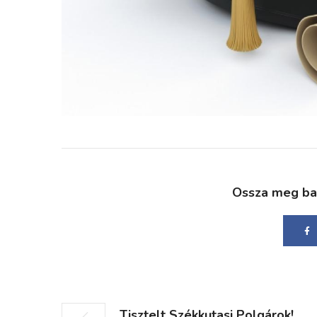
Ossza meg bará
Tisztelt Székkutasi Polgárok!