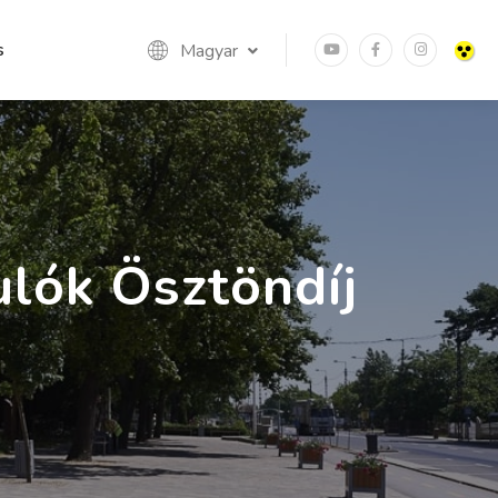
s
Magyar
lók Ösztöndíj