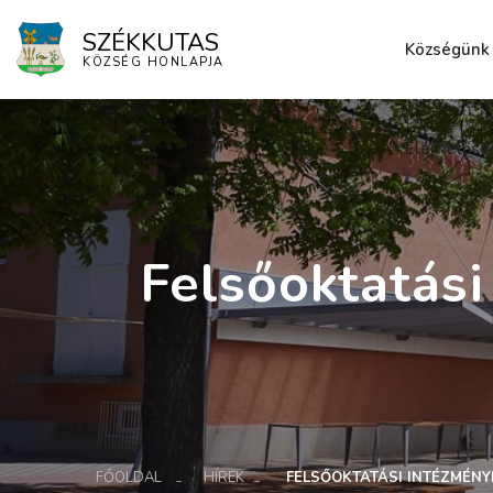
SZÉKKUTAS
Községünk
KÖZSÉG HONLAPJA
Elérhetősé
Felsőoktatás
FŐOLDAL
HÍREK
FELSŐOKTATÁSI INTÉZMÉN