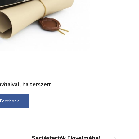
taival, ha tetszett
Facebook
Sertéstartók Figyelmébe!