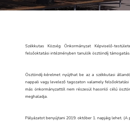
Székkutas Község Önkormányzat Képviselő-testület
felsőoktatási intézményben tanulók ösztöndíj támogatás
Ösztöndíj-kérelmet nyújthat be az a székkutasi állandó
nappali vagy levelező tagozaton valamely felsőoktatási
más önkormányzattól nem részesül hasonló célú ösztönd
meghaladja.
Pályázatot benyújtani 2019. október 1. napjáig lehet. (A p