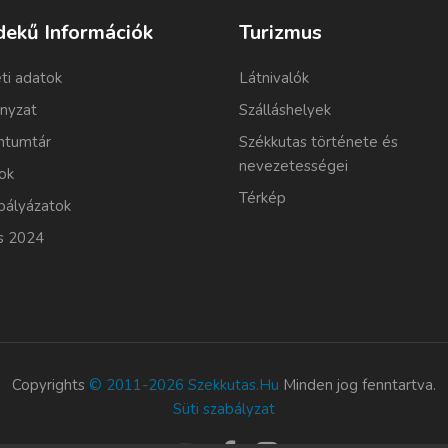
dekű Információk
Turizmus
ti adatok
Látnivalók
nyzat
Szálláshelyek
tumtár
Székkutas története és
nevezetességei
ok
Térkép
pályázatok
s 2024
Copyrights
© 2011-2026 Szekkutas.hu
Minden jog fenntartva.
Süti szabályzat