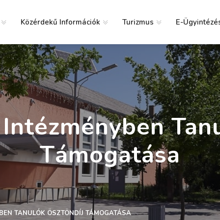
Közérdekű Információk
Turizmus
E-Ügyintézé
g
i Intézményben Tanu
Támogatása
YBEN TANULÓK ÖSZTÖNDÍJ TÁMOGATÁSA