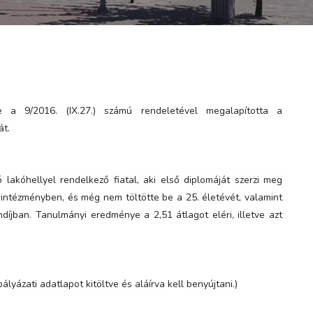
e a 9/2016. (IX.27.) számú rendeletével megalapította a
át.
 lakóhellyel rendelkező fiatal, aki első diplomáját szerzi meg
 intézményben, és még nem töltötte be a 25. életévét, valamint
íjban. Tanulmányi eredménye a 2,51 átlagot eléri, illetve azt
ályázati adatlapot kitöltve és aláírva kell benyújtani.)