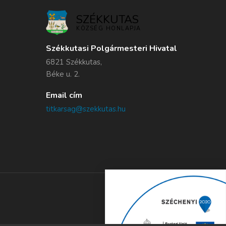
SZÉKKUTAS
KÖZSÉG HONLAPJA
Székkutasi Polgármesteri Hivatal
6821 Székkutas,
Béke u. 2.
Email cím
titkarsag@szekkutas.hu