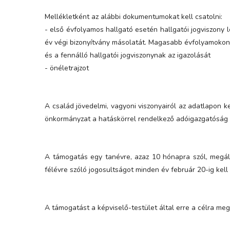
Mellékletként az alábbi dokumentumokat kell csatolni:
- első évfolyamos hallgató esetén hallgatói jogviszony l
év végi bizonyítvány másolatát. Magasabb évfolyamoko
és a fennálló hallgatói jogviszonynak az igazolását
- önéletrajzot
A család jövedelmi, vagyoni viszonyairól az adatlapon k
önkormányzat a hatáskörrel rendelkező adóigazgatóság ú
A támogatás egy tanévre, azaz 10 hónapra szól, megáll
félévre szóló jogosultságot minden év február 20-ig kel
A támogatást a képviselő-testület által erre a célra megv