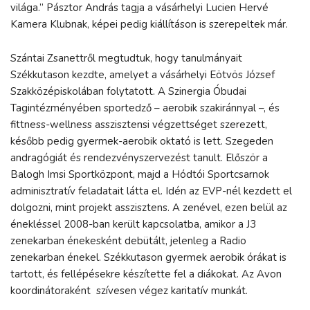
világa.” Pásztor András tagja a vásárhelyi Lucien Hervé
Kamera Klubnak, képei pedig kiállításon is szerepeltek már.
Szántai Zsanettről megtudtuk, hogy tanulmányait
Székkutason kezdte, amelyet a vásárhelyi Eötvös József
Szakközépiskolában folytatott. A Szinergia Óbudai
Tagintézményében sportedző – aerobik szakiránnyal –, és
fittness-wellness asszisztensi végzettséget szerezett,
később pedig gyermek-aerobik oktató is lett. Szegeden
andragógiát és rendezvényszervezést tanult. Először a
Balogh Imsi Sportközpont, majd a Hódtói Sportcsarnok
adminisztratív feladatait látta el. Idén az EVP-nél kezdett el
dolgozni, mint projekt asszisztens. A zenével, ezen belül az
énekléssel 2008-ban került kapcsolatba, amikor a J3
zenekarban énekesként debütált, jelenleg a Radio
zenekarban énekel. Székkutason gyermek aerobik órákat is
tartott, és fellépésekre készítette fel a diákokat. Az Avon
koordinátoraként szívesen végez karitatív munkát.