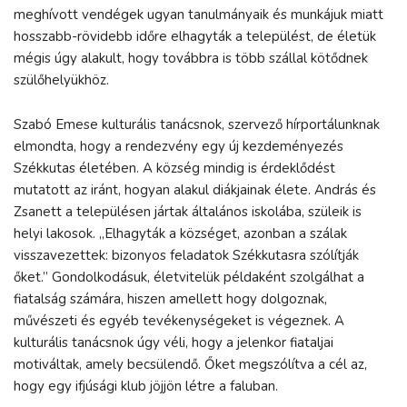
meghívott vendégek ugyan tanulmányaik és munkájuk miatt
hosszabb-rövidebb időre elhagyták a települést, de életük
mégis úgy alakult, hogy továbbra is több szállal kötődnek
szülőhelyükhöz.
Szabó Emese kulturális tanácsnok, szervező hírportálunknak
elmondta, hogy a rendezvény egy új kezdeményezés
Székkutas életében. A község mindig is érdeklődést
mutatott az iránt, hogyan alakul diákjainak élete. András és
Zsanett a településen jártak általános iskolába, szüleik is
helyi lakosok. „Elhagyták a községet, azonban a szálak
visszavezettek: bizonyos feladatok Székkutasra szólítják
őket.” Gondolkodásuk, életvitelük példaként szolgálhat a
fiatalság számára, hiszen amellett hogy dolgoznak,
művészeti és egyéb tevékenységeket is végeznek. A
kulturális tanácsnok úgy véli, hogy a jelenkor fiataljai
motiváltak, amely becsülendő. Őket megszólítva a cél az,
hogy egy ifjúsági klub jöjjön létre a faluban.