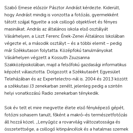
Szabó Emese először Pásztor Andrást kérdezte. Kiderült,
hogy Andrást mindig is vonzotta a fotózás, gyermekként
tátott szájjal figyelte a sok csillogó objektívet és fényes
masinákat. András az általános iskola első osztályát
Vásárhelyen, a Liszt Ferenc Ének-Zenei Általános Iskolában
végezte el, a második osztályt – és a többi elemit – pedig
már Székkutason folytatta. Középfokú tanulmányokat
Vásárhelyen végzett a Kossuth Zsuzsanna
Szakközépiskolában, majd a felsőfokú gazdasági informatikus
képzést választotta. Dolgozott a Székkutasért Egyesület
Teleházában és az Expertelectro-nál is. 2004 és 2013 között
a székkutasi J3 zenekarban zenélt, jelenleg pedig a szintén
helyi vonatkozású Radio zenekarban ténykedik.
Sok év telt el mire megvette élete első fényképező gépét,
fotózni sohasem tanult, főként a makró–és természetfotózás
áll hozzá közel. „Lenyűgöz a rovarvilág változatossága és
összetettsége, a csillogó kitinpáncélok és a hatalmas szemek