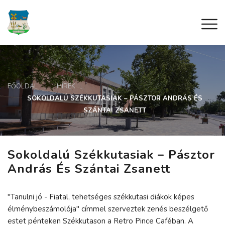
FŐOLDAL
HÍREK
SOKOLDALÚ SZÉKKUTASIAK – PÁSZTOR ANDRÁS ÉS
SZÁNTAI ZSANETT
Sokoldalú Székkutasiak – Pásztor
András És Szántai Zsanett
"Tanulni jó - Fiatal, tehetséges székkutasi diákok képes
élménybeszámolója" címmel szerveztek zenés beszélgető
estet pénteken Székkutason a Retro Pince Caféban. A