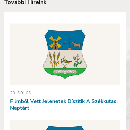
További Híreink
2015.01.05
Filmből Vett Jelenetek Díszítik A Székkutasi
Naptárt