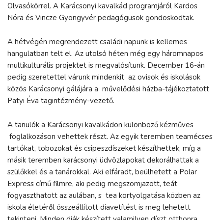
Olvasókörrel. A Karácsonyi kavalkád programjáról Kardos
Nóra és Vincze Gyöngyvér pedagógusok gondoskodtak.
A hétvégén megrendezett családi napunk is kellemes
hangulatban telt el. Az utolsó héten még egy háromnapos
multikulturális projektet is megvalósítunk. December 16-án
pedig szeretettel várunk mindenkit az ovisok és iskolások
közös Karácsonyi gálájára a művelődési házba-tájékoztatott
Patyi Éva tagintézmény-vezető.
A tanulók a Karácsonyi kavalkádon különböző kézműves
foglalkozáson vehettek részt. Az egyik teremben teamécses
tartókat, tobozokat és csipeszdíszeket készíthettek, míg a
másik teremben karácsonyi üdvözlapokat dekorálhattak a
szülőkkel és a tanárokkal. Aki elfáradt, beülhetett a Polar
Express című filmre, aki pedig megszomjazott, teát
fogyaszthatott az aulában, s tea kortyolgatása közben az
iskola életéről összeállított diavetítést is meg lehetett
tekinteni. Minden diák készített valamilyen díszt otthonra,