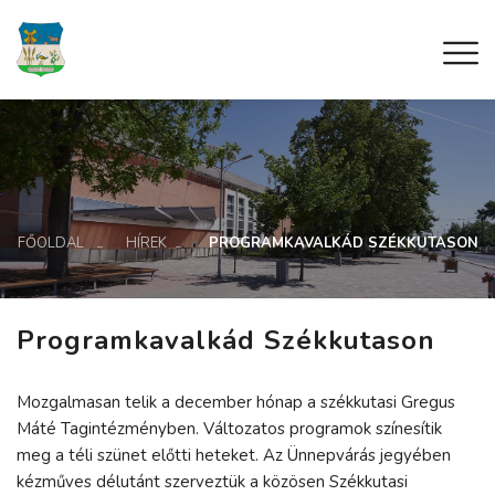
FŐOLDAL
HÍREK
PROGRAMKAVALKÁD SZÉKKUTASON
Programkavalkád Székkutason
Mozgalmasan telik a december hónap a székkutasi Gregus
Máté Tagintézményben. Változatos programok színesítik
meg a téli szünet előtti heteket. Az Ünnepvárás jegyében
kézműves délutánt szerveztük a közösen Székkutasi