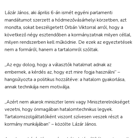
Lázár János, aki április 6-án ismét egyéni parlamenti
mandátumot szerzett a hódmezővásárhelyi körzetben, azt
mondta, sokat beszélgetett Orbán Viktorral arról, hogy a
következő négy esztendőben a kormányzatnak milyen céllal,
milyen rendszerben kell működnie. De ezek az egyeztetések
nem a formáról, hanem a tartalomról szóltak.
„Az egy dolog, hogy a választók hatalmat adnak az
embernek, a kérdés az, hogy ezt mire fogja használni” –
hangsúlyozta a politikus hozzátéve: a hatalom gyakorlása,
annak technikája nem motiválja.
„Azért nem akarok miniszter lenni vagy Miniszterelnökséget
vezetni, hogy önmagában hatalomtechnikus legyek.
Tartalomszolgáltatóként viszont szívesen veszek részt a
kormány munkájában” – közölte Lázár János.