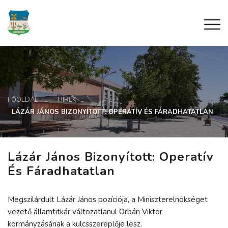
FŐOLDAL
HÍREK
LÁZÁR JÁNOS BIZONYÍTOTT: OPERATÍV ÉS FÁRADHATATLAN
Lázár János Bizonyított: Operatív
És Fáradhatatlan
Megszilárdult Lázár János pozíciója, a Miniszterelnökséget
vezető államtitkár változatlanul Orbán Viktor
kormányzásának a kulcsszereplője lesz.