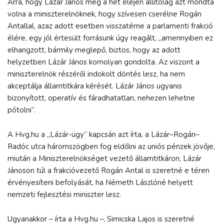
Arra, hogy Lázár János még a hét elején állítólag azt mondta
volna a miniszterelnöknek, hogy szívesen cserélne Rogán
Antallal, azaz adott esetben visszatérne a parlamenti frakció
élére, egy jól értesült forrásunk úgy reagált, „amennyiben ez
elhangzott, bármily meglepő, biztos, hogy az adott
helyzetben Lázár János komolyan gondolta. Az viszont a
miniszterelnök részéről indokolt döntés lesz, ha nem
akceptálja államtitkára kérését. Lázár János ugyanis
bizonyított, operatív és fáradhatatlan, nehezen lehetne
pótolni”.
A Hvg.hu a „Lázár-ügy” kapcsán azt írta, a Lázár–Rogán–
Radóc utca háromszögben fog eldőlni az uniós pénzek jövője,
miután a Miniszterelnökséget vezető államtitkáron, Lázár
Jánoson túl a frakcióvezető Rogán Antal is szeretné e téren
érvényesíteni befolyását, ha Németh Lászlóné helyett
nemzeti fejlesztési miniszter lesz.
Ugyanakkor – írta a Hvg.hu –, Simicska Lajos is szeretné