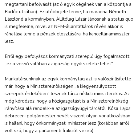
megtartani befolyását (az ő egyik cégének van a központja a
Radóc utcában). Ez utóbbi jele lenne, ha maradna Németh
Lászlóné a kormányban. Állítólag Lázár Jánosnak a status quo
is megfelelne, mivel az NFM-államtitkárok révén akkor is
ráhatása lenne a pénzek elosztására, ha kancelláriaminiszter
lesz.
Erről egy befolyásos kormányzati szereplő úgy fogalmazott:
„ez a verzió valóban az igazság egyik szelete lehet”.
Munkatársunknak az egyik kormánytag azt is valószínűsítette
már, hogy a Miniszterelnökségen „a kiegyensúlyozott
szerepek érdekében” lesznek tárca nélküli miniszterek is. Az
még kérdéses, hogy a közigazgatást is a Miniszterelnökség
irányítása alá rendelik-e az igazságyügyi tárcától, Kósa Lajos
debreceni polgármester nevét viszont olyan vonatkozásban
is hallani, hogy önkormányzati miniszter lesz (korábban arról
volt szó, hogy a parlamenti frakciót vezeti).