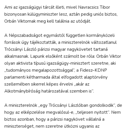
Ami az igazságügyi tárcát illeti, mivel Navracsics Tibor
bizonyosan külügyminiszter lesz, aztán pedig uniós biztos,
Orbán Viktornak meg kell találnia az utódját.
A Népszabadságot egymástól független kormányközeli
források úgy tájékoztatták, a miniszterelnök változatlanul
Trócsányi László párizsi magyar nagykövetet tartaná
alkalmasnak. Lapunk elsőként számolt be róla: Orbán Viktor
olyan aktivista típusú igazságügy-minisztert szeretne, aki
„tudományos megalapozottsággal”, a Fidesz–KDNP
parlamenti kétharmada által elfogadott alaptörvény
szellemében sikerrel képes érvelni „akár az
Alkotmánybíróság határozatával szemben is”.
A miniszterelnök „egy Trócsányi Lászlóban gondolkodik”, de
hogy az elképzelése megvalósul-e, „teljesen nyitott”. Nem
biztos azonban, hogy a párizsi nagykövet vállalná a
miniszterséget, nem szeretne ütközni ugyanis az