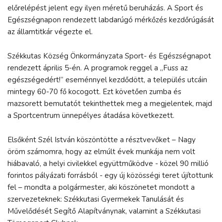
előrelépést jelent egy ilyen méretű beruházás. A Sport és
Egészségnapon rendezett labdarúgó mérkőzés kezdőrúgását
az államtitkár végezte el.
Székkutas Község Önkormányzata Sport- és Egészségnapot
rendezett április 5-én. A programok reggel a „Fuss az
egészségedért!” eseménnyel kezdődött, a település utcáin
mintegy 60-70 fő kocogott. Ezt követően zumba és
mazsorett bemutatót tekinthettek meg a megjelentek, majd
a Sportcentrum ünnepélyes átadása következett.
Elsőként Szél István köszöntötte a résztvevőket – Nagy
öröm számomra, hogy az elmúlt évek munkája nem volt
hiábavaló, a helyi civilekkel együttműködve - közel 90 millió
forintos pályázati forrásból - egy új közösségi teret újítottunk
fel – mondta a polgármester, aki köszönetet mondott a
szervezeteknek: Székkutasi Gyermekek Tanulását és
Művelődését Segítő Alapítványnak, valamint a Székkutasi