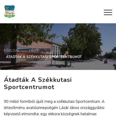
FŐOLDAL
HÍREK
ÁTADTÁK A SZÉKKUTASI SPORTCENTRUMOT
Átadták A Székkutasi
Sportcentrumot
90 millió forintból újult meg a székkutasi Sportcentrum. A
létesítmény avatóünnepségén Lázár János országgyűlési
képviselő elmondta: egy ekkora községnek hatalmas