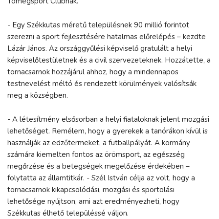
Tömegsport Clubnak.
- Egy Székkutas méretű településnek 90 millió forintot
szerezni a sport fejlesztésére hatalmas előrelépés – kezdte
Lázár János. Az országgyűlési képviselő gratulált a helyi
képviselőtestületnek és a civil szervezeteknek. Hozzátette, a
tornacsarnok hozzájárul ahhoz, hogy a mindennapos
testnevelést méltó és rendezett körülmények valósítsák
meg a községben.
- A létesítmény elsősorban a helyi fiataloknak jelent mozgási
lehetőséget. Remélem, hogy a gyerekek a tanórákon kívül is
használják az edzőtermeket, a futballpályát. A kormány
számára kiemelten fontos az örömsport, az egészség
megőrzése és a betegségek megelőzése érdekében –
folytatta az államtitkár. - Szél István célja az volt, hogy a
tornacsarnok kikapcsolódási, mozgási és sportolási
lehetősége nyújtson, ami azt eredményezheti, hogy
Székkutas élhető településsé váljon.