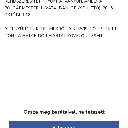
RENDSZERESÍTETT NYOMTATVÁNYON, AMELY A
POLGÁRMESTERI HIVATALBAN IGÉNYELHETŐ): 2013.
OKTÓBER 18.
A BENYÚJTOTT KÉRELMEKRŐL A KÉPVISELŐTESTÜLET
DÖNT A HATÁRIDŐ LEJÁRTÁT KÖVETŐ ÜLÉSÉN.
Ossza meg barátaival, ha tetszett
Facebook