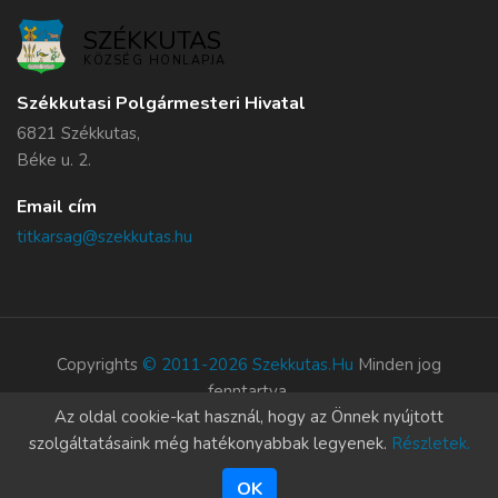
SZÉKKUTAS
KÖZSÉG HONLAPJA
Székkutasi Polgármesteri Hivatal
6821 Székkutas,
Béke u. 2.
Email cím
titkarsag@szekkutas.hu
Copyrights
© 2011-2026 Szekkutas.hu
Minden jog
fenntartva.
Az oldal cookie-kat használ, hogy az Önnek nyújtott
Süti szabályzat
szolgáltatásaink még hatékonyabbak legyenek.
Részletek.
OK