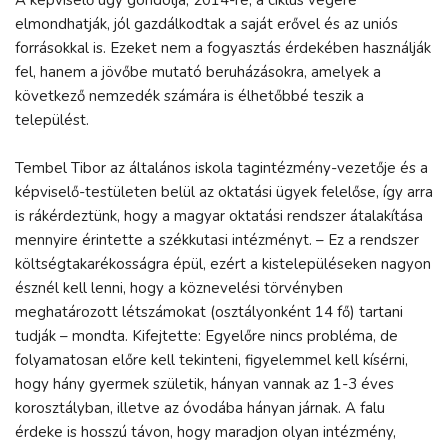
elmondhatják, jól gazdálkodtak a saját erővel és az uniós
forrásokkal is. Ezeket nem a fogyasztás érdekében használják
fel, hanem a jövőbe mutató beruházásokra, amelyek a
következő nemzedék számára is élhetőbbé teszik a
települést.
Tembel Tibor az általános iskola tagintézmény-vezetője és a
képviselő-testületen belül az oktatási ügyek felelőse, így arra
is rákérdeztünk, hogy a magyar oktatási rendszer átalakítása
mennyire érintette a székkutasi intézményt. – Ez a rendszer
költségtakarékosságra épül, ezért a kistelepüléseken nagyon
észnél kell lenni, hogy a köznevelési törvényben
meghatározott létszámokat (osztályonként 14 fő) tartani
tudják – mondta. Kifejtette: Egyelőre nincs probléma, de
folyamatosan előre kell tekinteni, figyelemmel kell kísérni,
hogy hány gyermek születik, hányan vannak az 1-3 éves
korosztályban, illetve az óvodába hányan járnak. A falu
érdeke is hosszú távon, hogy maradjon olyan intézmény,