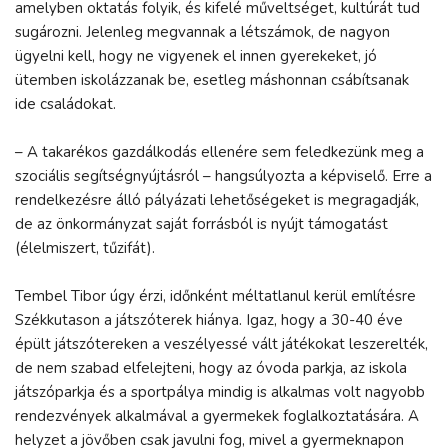
amelyben oktatás folyik, és kifelé műveltséget, kultúrát tud
sugározni. Jelenleg megvannak a létszámok, de nagyon
ügyelni kell, hogy ne vigyenek el innen gyerekeket, jó
ütemben iskolázzanak be, esetleg máshonnan csábítsanak
ide családokat.
– A takarékos gazdálkodás ellenére sem feledkezünk meg a
szociális segítségnyújtásról – hangsúlyozta a képviselő. Erre a
rendelkezésre álló pályázati lehetőségeket is megragadják,
de az önkormányzat saját forrásból is nyújt támogatást
(élelmiszert, tűzifát).
Tembel Tibor úgy érzi, időnként méltatlanul kerül említésre
Székkutason a játszóterek hiánya. Igaz, hogy a 30-40 éve
épült játszótereken a veszélyessé vált játékokat leszerelték,
de nem szabad elfelejteni, hogy az óvoda parkja, az iskola
játszóparkja és a sportpálya mindig is alkalmas volt nagyobb
rendezvények alkalmával a gyermekek foglalkoztatására. A
helyzet a jövőben csak javulni fog, mivel a gyermeknapon