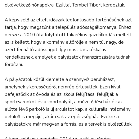
elkövetkező hónapokra. Ezúttal Tembel Tibort kérdeztük.
A képviselő az eltelt időszak legfontosabb történésének azt
tartja, hogy megszűnt a település adósságállománya. Ehhez
persze a 2010 óta folytatott takarékos gazdálkodás mellett
az is kellett, hogy a kormány eltörölje a nem túl nagy, de
azért fennálló adósságot. Így most tartalékkal is
rendelkeznek, amelyet a pályázatok finanszírozására tudnak
fordítani.
A pályázatok közül kiemelte a szennyvíz beruházást,
amelynek sikerességéről nemrég értesültek. Ezen kívül
befejeződik az óvoda és az iskola felújítása, felújítják a
sportcsarnokot és a sportpályát, a művelődési ház és az
előtte lévő parkoló is új arculatot kap, a kulturális intézmény
belülről is megújul, akár csak az egészségház. Ezekre a
pályázatokra már megvan a forrás, és a tervek is elkészültek.
A képviselő úgy gondolja, 2014-re, a ciklus végére